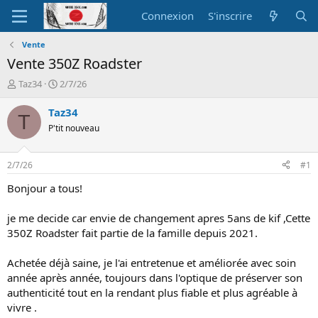
Connexion
S'inscrire
Vente
Vente 350Z Roadster
A
D
Taz34
2/7/26
u
a
t
t
Taz34
T
e
e
P'tit nouveau
u
d
r
e
d
d
2/7/26
#1
e
é
l
b
Bonjour a tous!
a
u
d
t
je me decide car envie de changement apres 5ans de kif ,Cette
i
350Z Roadster fait partie de la famille depuis 2021.
s
c
Achetée déjà saine, je l'ai entretenue et améliorée avec soin
u
s
année après année, toujours dans l'optique de préserver son
s
authenticité tout en la rendant plus fiable et plus agréable à
i
vivre .
o