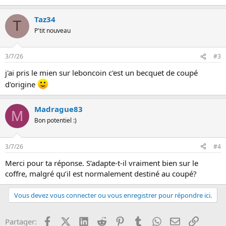
Taz34
T
P'tit nouveau
3/7/26
#3
j'ai pris le mien sur leboncoin c'est un becquet de coupé
d'origine
Madrague83
M
Bon potentiel :)
3/7/26
#4
Merci pour ta réponse. S’adapte-t-il vraiment bien sur le
coffre, malgré qu’il est normalement destiné au coupé?
Vous devez vous connecter ou vous enregistrer pour répondre ici.
Facebook
X (Twitter)
LinkedIn
Reddit
Pinterest
Tumblr
WhatsApp
Email
Lien
Partager: