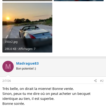
350z2.jpg
286.6 KB · Affichages: 7
Madrague83
M
Bon potentiel :)
2/7/26
#2
Très belle, on dirait la mienne! Bonne vente.
Sinon, peux-tu me dire où on peut acheter un becquet
identique au tien, il est superbe.
Bonne soirée.