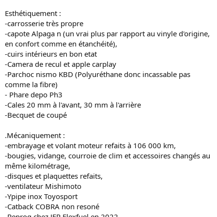
n
Esthétiquement :
-carrosserie très propre
-capote Alpaga n (un vrai plus par rapport au vinyle d'origine,
en confort comme en étanchéité),
-cuirs intérieurs en bon etat
-Camera de recul et apple carplay
-Parchoc nismo KBD (Polyuréthane donc incassable pas
comme la fibre)
- Phare depo Ph3
-Cales 20 mm à l'avant, 30 mm à l'arrière
-Becquet de coupé
.Mécaniquement :
-embrayage et volant moteur refaits à 106 000 km,
-bougies, vidange, courroie de clim et accessoires changés au
même kilométrage,
-disques et plaquettes refaits,
-ventilateur Mishimoto
-Ypipe inox Toyosport
-Catback COBRA non resoné
-Reprog chez JFR Flexfuel en 2022