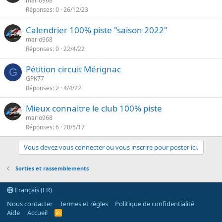
mario968
e
Réponses
0
26/12/23
Calendrier 100% piste "saison 2022"
mario968
Réponses
0
22/4/22
Pétition circuit Mérignac
G
GPK77
Réponses
2
4/4/22
Mieux connaitre le club 100% piste
mario968
Réponses
6
20/5/17
Vous devez vous connecter ou vous inscrire pour poster ici.
Sorties et rassemblements
Français (FR)
Nous contacter
Termes et règles
Politique de confidentialité
Aide
Accueil
R
S