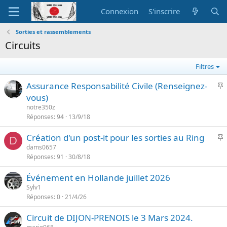
Connexion
S'inscrire
Sorties et rassemblements
Circuits
Filtres
I
Assurance Responsabilité Civile (Renseignez-
vous)
p
notre350z
o
Réponses
94
13/9/18
r
I
Création d'un post-it pour les sorties au Ring
t
D
dams0657
a
Réponses
91
30/8/18
p
n
o
t
Événement en Hollande juillet 2026
r
e
Sylv1
t
Réponses
0
21/4/26
a
n
Circuit de DIJON-PRENOIS le 3 Mars 2024.
t