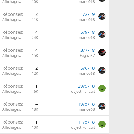
Affichages
10K
mario968
Réponses
2
1/2/19
Affichages
11K
mario968
Réponses
4
5/9/18
Affichages
24K
mario968
Réponses
4
3/7/18
Affichages
15K
Fugazi37
Réponses
2
5/6/18
Affichages
12K
mario968
Réponses
1
29/5/18
O
Affichages
6K
objectif-circuit
Réponses
4
19/5/18
Affichages
18K
mario968
Réponses
1
11/5/18
O
Affichages
10K
objectif-circuit