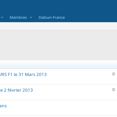
Membres
Datsun-France
I
RS F1 le 31 Mars 2013
p
I
ne 2 février 2013
o
r
p
t
ans
o
a
r
n
t