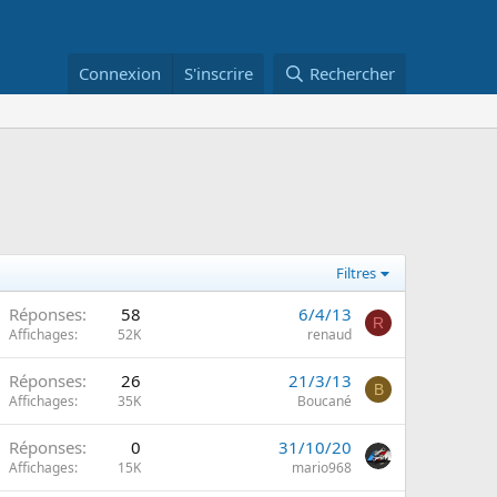
Connexion
S'inscrire
Rechercher
Filtres
Réponses
58
6/4/13
R
m
Affichages
52K
renaud
Réponses
26
21/3/13
B
m
Affichages
35K
Boucané
Réponses
0
31/10/20
Affichages
15K
mario968