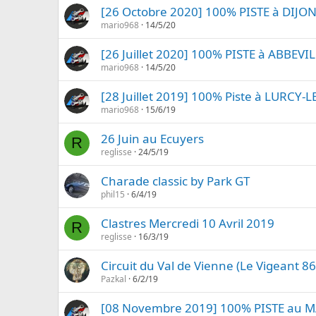
[26 Octobre 2020] 100% PISTE à DIJO
mario968
14/5/20
[26 Juillet 2020] 100% PISTE à ABBEVI
mario968
14/5/20
[28 Juillet 2019] 100% Piste à LURCY-L
mario968
15/6/19
26 Juin au Ecuyers
R
reglisse
24/5/19
Charade classic by Park GT
phil15
6/4/19
Clastres Mercredi 10 Avril 2019
R
reglisse
16/3/19
Circuit du Val de Vienne (Le Vigeant 8
Pazkal
6/2/19
[08 Novembre 2019] 100% PISTE au M