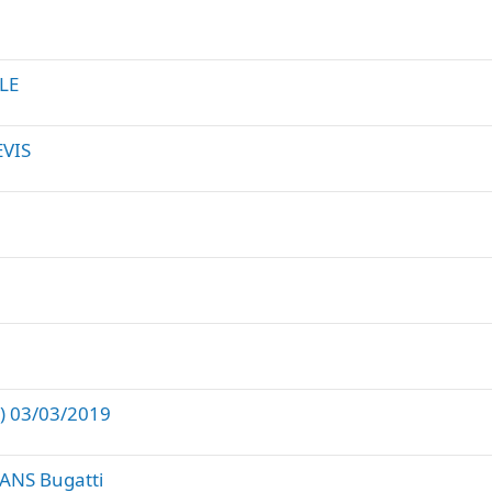
t
N
a
e
n
t
LLE
e
EVIS
6) 03/03/2019
ANS Bugatti