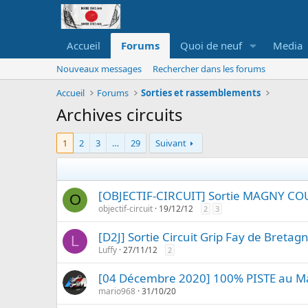
Accueil
Forums
Quoi de neuf
Media
Nouveaux messages
Rechercher dans les forums
Accueil
Forums
Sorties et rassemblements
Archives circuits
1
2
3
…
29
Suivant
[OBJECTIF-CIRCUIT] Sortie MAGNY COU
O
objectif-circuit
19/12/12
2
3
[D2J] Sortie Circuit Grip Fay de Bretag
L
Luffy
27/11/12
2
[04 Décembre 2020] 100% PISTE au M
mario968
31/10/20