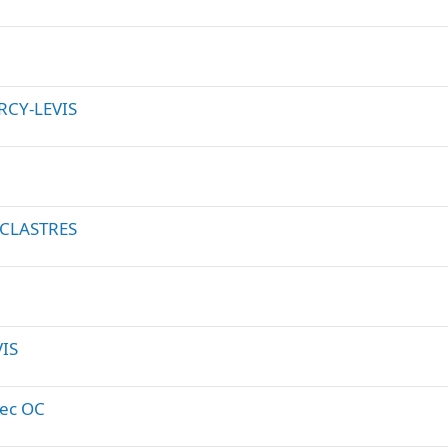
RCY-LEVIS
à CLASTRES
VIS
vec OC