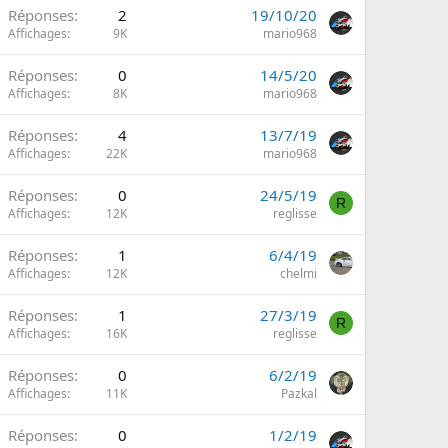
Réponses
2
19/10/20
Affichages
9K
mario968
Réponses
0
14/5/20
Affichages
8K
mario968
Réponses
4
13/7/19
Affichages
22K
mario968
Réponses
0
24/5/19
R
Affichages
12K
reglisse
Réponses
1
6/4/19
Affichages
12K
chelmi
Réponses
1
27/3/19
R
Affichages
16K
reglisse
Réponses
0
6/2/19
Affichages
11K
Pazkal
Réponses
0
1/2/19