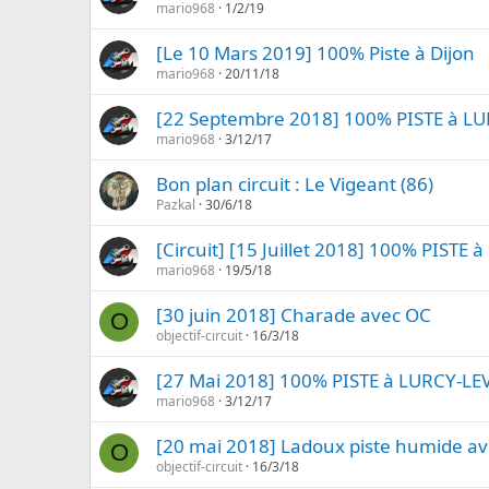
mario968
1/2/19
[Le 10 Mars 2019] 100% Piste à Dijon
mario968
20/11/18
[22 Septembre 2018] 100% PISTE à LU
mario968
3/12/17
Bon plan circuit : Le Vigeant (86)
Pazkal
30/6/18
[Circuit] [15 Juillet 2018] 100% PISTE 
mario968
19/5/18
[30 juin 2018] Charade avec OC
O
objectif-circuit
16/3/18
[27 Mai 2018] 100% PISTE à LURCY-LE
mario968
3/12/17
[20 mai 2018] Ladoux piste humide a
O
objectif-circuit
16/3/18