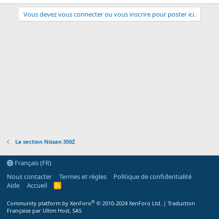
Vous devez vous connecter ou vous inscrire pour poster ici.
La section Nissan 350Z
Français (FR)
Nous contacter
Termes et règles
Politique de confidentialité
Aide
Accueil
R
S
S
®
Community platform by XenForo
© 2010-2024 XenForo Ltd.
|
Traduction
Française par Ultim Host, SAS