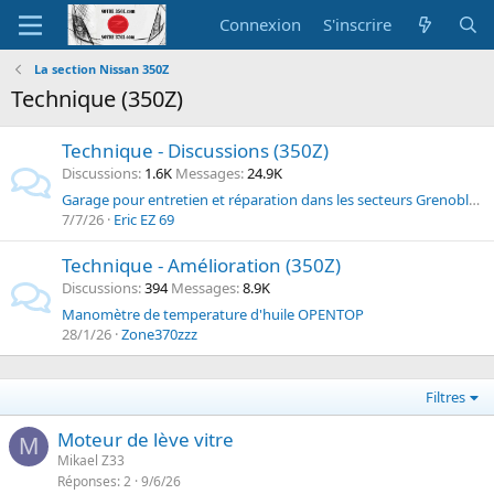
Connexion
S'inscrire
La section Nissan 350Z
Technique (350Z)
Technique - Discussions (350Z)
Discussions
1.6K
Messages
24.9K
Garage pour entretien et réparation dans les secteurs Grenoble ou Lyon
7/7/26
Eric EZ 69
Technique - Amélioration (350Z)
Discussions
394
Messages
8.9K
Manomètre de temperature d'huile OPENTOP
28/1/26
Zone370zzz
Filtres
Moteur de lève vitre
M
Mikael Z33
Réponses
2
9/6/26