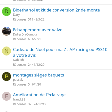
Bioethanol et kit de conversion 2nde monte
D
Daryl
Réponses
519
8/3/22
Echappement avec valve
DidierDlaCompta
Réponses
6
6/9/21
Cadeau de Noel pour ma Z : AP racing ou PSS10
N
à votre avis
Nabush
Réponses
24
1/12/20
montages siéges baquets
P
pascalz
Réponses
5
6/4/20
Amélioration de l'éclairage...
F
franck38
Réponses
32
24/12/19