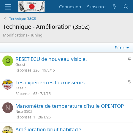
Connexion
S'inscrire
Technique (350Z)
Technique - Amélioration (350Z)
Modifications - Tuning
Filtres
I
RESET ECU de nouveau visible.
G
Guest
Réponses
226
19/8/15
p
o
I
Les expériences fournisseurs
r
Zaza Z
t
Réponses
63
7/1/15
p
a
o
n
Manomètre de temperature d'huile OPENTOP
r
N
t
Nico-350Z
t
e
Réponses
1
28/1/26
a
n
Amélioration bruit habitacle
t