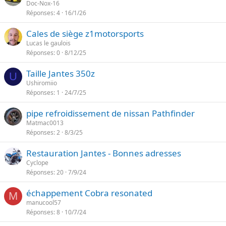
Doc-Nox-16
e
Réponses
4
16/1/26
Cales de siège z1motorsports
Lucas le gaulois
Réponses
0
8/12/25
Taille Jantes 350z
U
Ushiromiio
Réponses
1
24/7/25
pipe refroidissement de nissan Pathfinder
Matmac0013
Réponses
2
8/3/25
Restauration Jantes - Bonnes adresses
Cyclope
Réponses
20
7/9/24
échappement Cobra resonated
M
manucool57
Réponses
8
10/7/24