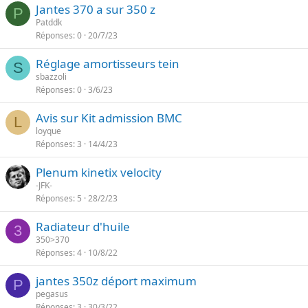
Jantes 370 a sur 350 z
P
Patddk
Réponses
0
20/7/23
Réglage amortisseurs tein
S
sbazzoli
Réponses
0
3/6/23
Avis sur Kit admission BMC
L
loyque
Réponses
3
14/4/23
Plenum kinetix velocity
-JFK-
Réponses
5
28/2/23
Radiateur d'huile
3
350>370
Réponses
4
10/8/22
jantes 350z déport maximum
P
pegasus
Réponses
3
30/3/22