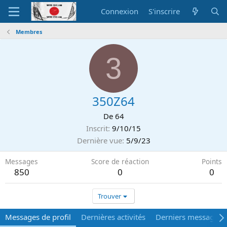
Connexion
S'inscrire
Membres
3
350Z64
De
64
Inscrit
9/10/15
Dernière vue
5/9/23
Messages
Score de réaction
Points
850
0
0
Trouver
Messages de profil
Dernières activités
Derniers messages