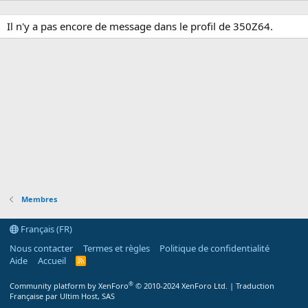
Il n'y a pas encore de message dans le profil de 350Z64.
Membres
Français (FR)
Nous contacter
Termes et règles
Politique de confidentialité
Aide
Accueil
R
S
S
®
Community platform by XenForo
© 2010-2024 XenForo Ltd.
|
Traduction
Française par Ultim Host, SAS