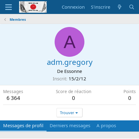
Connexion
S'inscrire
Membres
A
adm.gregory
De
Essonne
Inscrit
15/2/12
Messages
Score de réaction
Points
6 364
0
0
Trouver
Messages de profil
Derniers messages
A propos