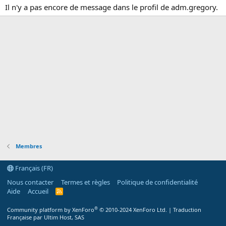
Il n'y a pas encore de message dans le profil de adm.gregory.
Membres
Français (FR)
Nous contacter
Termes et règles
Politique de confidentialité
Aide
Accueil
R
S
S
®
Community platform by XenForo
© 2010-2024 XenForo Ltd.
|
Traduction
Française par Ultim Host, SAS