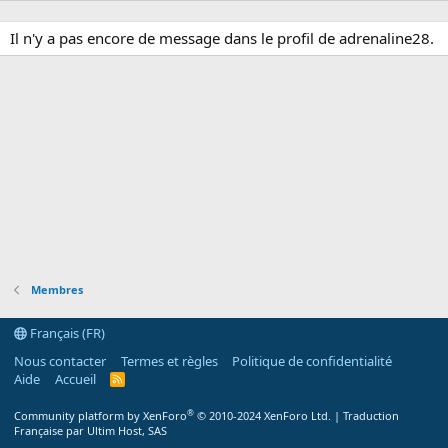
Il n'y a pas encore de message dans le profil de adrenaline28.
Membres
Français (FR)
Nous contacter
Termes et règles
Politique de confidentialité
Aide
Accueil
R
S
S
®
Community platform by XenForo
© 2010-2024 XenForo Ltd.
|
Traduction
Française par Ultim Host, SAS