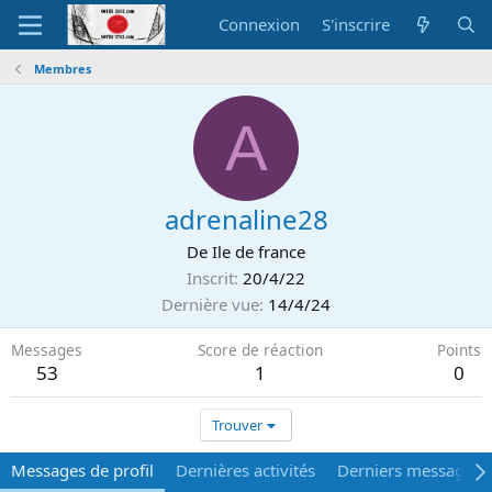
Connexion
S'inscrire
Membres
A
adrenaline28
De
Ile de france
Inscrit
20/4/22
Dernière vue
14/4/24
Messages
Score de réaction
Points
53
1
0
Trouver
Messages de profil
Dernières activités
Derniers messages