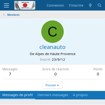
Connexion
S'inscrire
Membres
C
cleanauto
De
Alpes de Haute Provence
Inscrit
23/9/12
Messages
Score de réaction
Points
7
0
0
Trouver
Messages de profil
Derniers messages
A propos