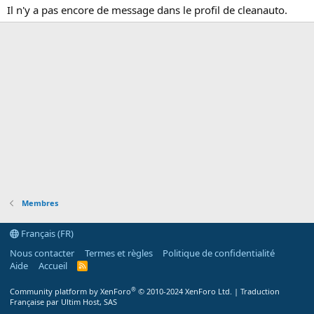
Il n'y a pas encore de message dans le profil de cleanauto.
Membres
Français (FR)
Nous contacter
Termes et règles
Politique de confidentialité
Aide
Accueil
R
S
S
®
Community platform by XenForo
© 2010-2024 XenForo Ltd.
|
Traduction
Française par Ultim Host, SAS