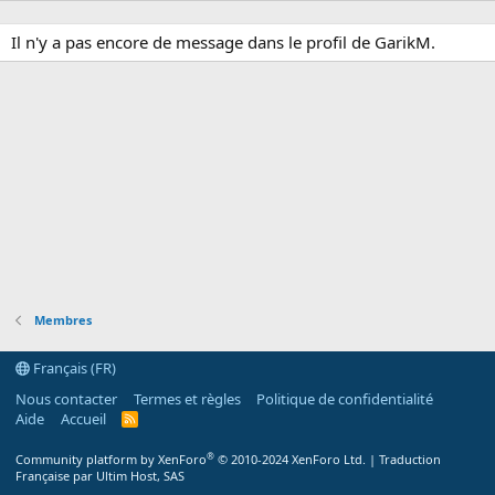
Il n'y a pas encore de message dans le profil de GarikM.
Membres
Français (FR)
Nous contacter
Termes et règles
Politique de confidentialité
Aide
Accueil
R
S
S
®
Community platform by XenForo
© 2010-2024 XenForo Ltd.
|
Traduction
Française par Ultim Host, SAS