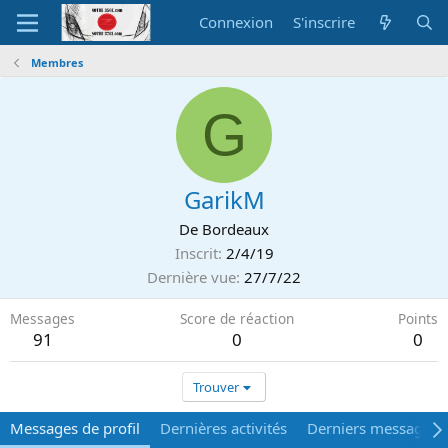
Connexion
S'inscrire
Membres
G
GarikM
De
Bordeaux
Inscrit
2/4/19
Dernière vue
27/7/22
Messages
Score de réaction
Points
91
0
0
Trouver
Messages de profil
Dernières activités
Derniers messages