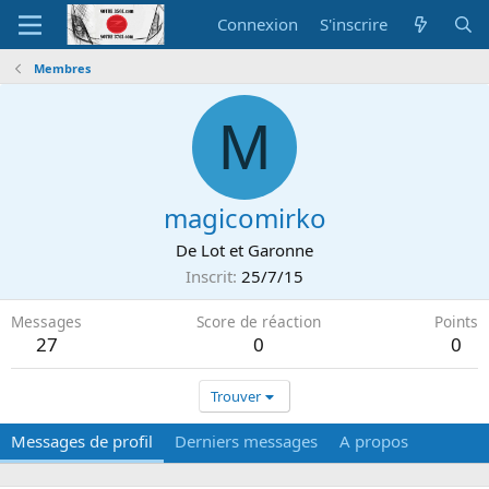
Connexion
S'inscrire
Membres
M
magicomirko
De
Lot et Garonne
Inscrit
25/7/15
Messages
Score de réaction
Points
27
0
0
Trouver
Messages de profil
Derniers messages
A propos