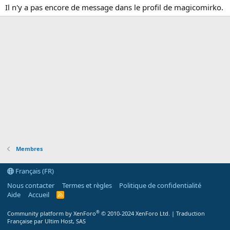
Il n'y a pas encore de message dans le profil de magicomirko.
Membres
Français (FR)
Nous contacter
Termes et règles
Politique de confidentialité
Aide
Accueil
R
S
S
®
Community platform by XenForo
© 2010-2024 XenForo Ltd.
|
Traduction
Française par Ultim Host, SAS