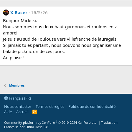
X-Racer
16/5/26
Bonjour Mickski.
Nous sommes tous deux haut-garonnais et roulons en z
ambre!
Je suis au sud de Toulouse vers villefranche de lauragais.
Si jamais tu es partant , nous pouvons nous organiser une
balade picknic un de ces jours.
Au plaisir !
Membres
Français (FR)
Nous contacter
Termes et règles
Politique de confidentialité
Aide
Accueil
R
S
S
®
Community platform by XenForo
© 2010-2024 XenForo Ltd.
|
Traduction
Française par Ultim Host, SAS