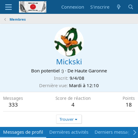
Connexion
S'inscrire
Membres
Mickski
Bon potentiel :)
·
De
Haute Garonne
Inscrit
9/4/08
Dernière vue
Mardi à 12:10
Messages
Score de réaction
Points
333
4
18
Trouver
Messages de profil
Dernières activités
Derniers messages