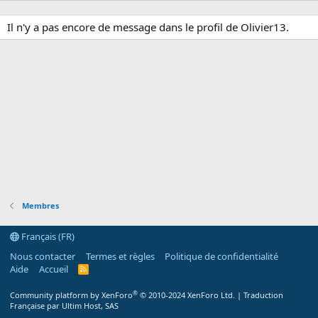
Il n'y a pas encore de message dans le profil de Olivier13.
Membres
Français (FR)
Nous contacter
Termes et règles
Politique de confidentialité
Aide
Accueil
R
S
S
®
Community platform by XenForo
© 2010-2024 XenForo Ltd.
|
Traduction
Française par Ultim Host, SAS