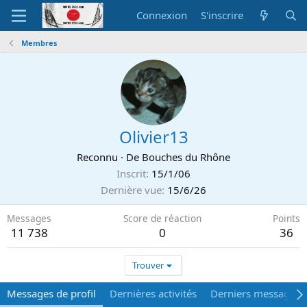
Connexion
S'inscrire
Membres
Olivier13
Reconnu
·
De
Bouches du Rhône
Inscrit
15/1/06
Dernière vue
15/6/26
Messages
Score de réaction
Points
11 738
0
36
Trouver
Messages de profil
Dernières activités
Derniers messages