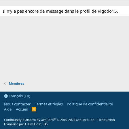
Il n'y a pas encore de message dans le profil de Rigodo15.
Membres
Français (FR)
Nous contacter
Termes et règles
Politique de confidentialité
Aide
Accueil
R
S
S
®
Community platform by XenForo
© 2010-2024 XenForo Ltd.
|
Traduction
Française par Ultim Host, SAS