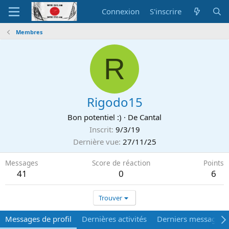
Connexion
S'inscrire
Membres
R
Rigodo15
Bon potentiel :)
·
De
Cantal
Inscrit
9/3/19
Dernière vue
27/11/25
Messages
Score de réaction
Points
41
0
6
Trouver
Messages de profil
Dernières activités
Derniers messages