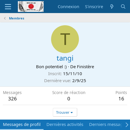
Connexion
S'inscrire
Membres
T
tangi
Bon potentiel :)
·
De
Finistère
Inscrit
15/11/10
Dernière vue
2/9/25
Messages
Score de réaction
Points
326
0
16
Trouver
Messages de profil
Dernières activités
Derniers messages