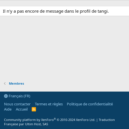
Il n'y a pas encore de message dans le profil de tangi.
Membres
Français (FR)
Nous contacter
Termes et règles
Politique de confidentialité
Aide
Accueil
R
S
S
®
Community platform by XenForo
© 2010-2024 XenForo Ltd.
|
Traduction
Française par Ultim Host, SAS