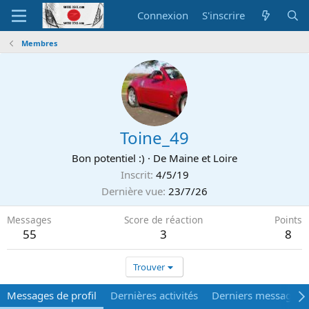
Connexion
S'inscrire
Membres
Toine_49
Bon potentiel :)
·
De
Maine et Loire
Inscrit
4/5/19
Dernière vue
23/7/26
Messages
Score de réaction
Points
55
3
8
Trouver
Messages de profil
Dernières activités
Derniers messages