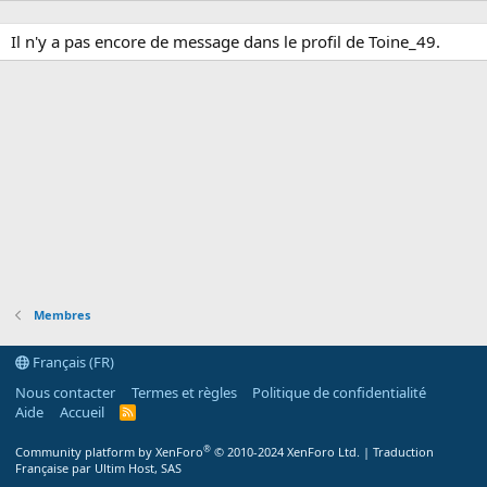
Il n'y a pas encore de message dans le profil de Toine_49.
Membres
Français (FR)
Nous contacter
Termes et règles
Politique de confidentialité
Aide
Accueil
R
S
S
®
Community platform by XenForo
© 2010-2024 XenForo Ltd.
|
Traduction
Française par Ultim Host, SAS