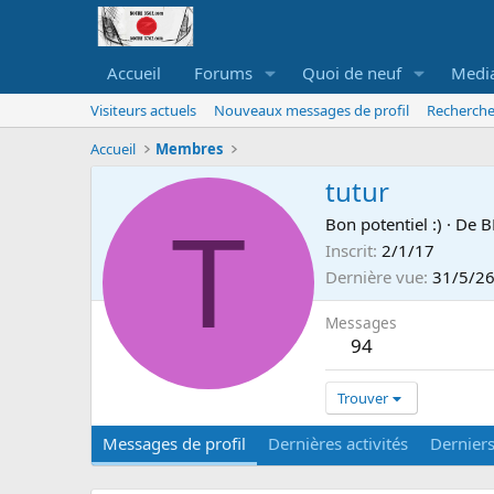
Accueil
Forums
Quoi de neuf
Medi
Visiteurs actuels
Nouveaux messages de profil
Recherche
Accueil
Membres
tutur
T
Bon potentiel :)
·
De
B
Inscrit
2/1/17
Dernière vue
31/5/2
Messages
94
Trouver
Messages de profil
Dernières activités
Dernier