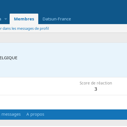
a
Membres
Datsun-France
r dans les messages de profil
ELGIQUE
6
Score de réaction
3
s messages
A propos