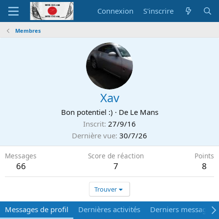
Connexion
S'inscrire
Membres
Xav
Bon potentiel :)
·
De
Le Mans
Inscrit
27/9/16
Dernière vue
30/7/26
Messages
Score de réaction
Points
66
7
8
Trouver
Messages de profil
Dernières activités
Derniers messages