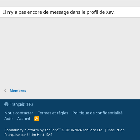
Il n'y a pas encore de message dans le profil de Xav.
Membres
Français (FR)
Nous contacter
Termes et règles
Politique de confidentialité
Aide
Accueil
R
S
S
®
Community platform by XenForo
© 2010-2024 XenForo Ltd.
|
Traduction
Française par Ultim Host, SAS