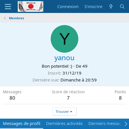
Connexion
S'inscrire
Membres
Y
yanou
Bon potentiel :)
·
De
49
Inscrit
31/12/19
Dernière vue
Dimanche à 20:59
Messages
Score de réaction
Points
80
7
8
Trouver
Messages de profil
Dernières activités
Derniers messages