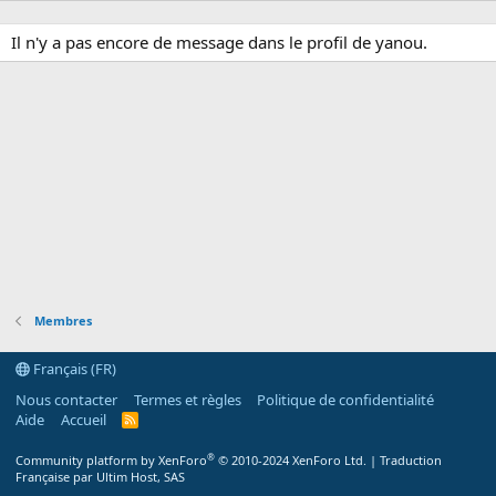
Il n'y a pas encore de message dans le profil de yanou.
Membres
Français (FR)
Nous contacter
Termes et règles
Politique de confidentialité
Aide
Accueil
R
S
S
®
Community platform by XenForo
© 2010-2024 XenForo Ltd.
|
Traduction
Française par Ultim Host, SAS