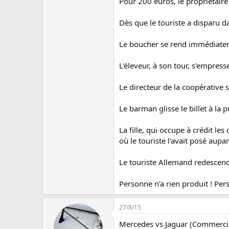
u
Pour 200 euros, le propriétaire d
s
s
Dès que le touriste a disparu dan
i
o
Le boucher se rend immédiateme
n
L'éleveur, à son tour, s'empresse
Le directeur de la coopérative 
Le barman glisse le billet à la 
La fille, qui occupe à crédit les
où le touriste l'avait posé aupa
Le touriste Allemand redescend 
Personne n’a rien produit ! Per
27/8/15
Mercedes vs Jaguar (Commercia