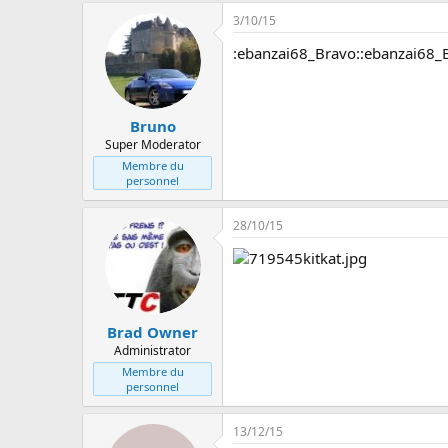
3/10/15
:ebanzai68_Bravo::ebanzai68_
Bruno
Super Moderator
Membre du
personnel
28/10/15
Brad Owner
Administrator
Membre du
personnel
13/12/15