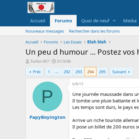
Accueil
Forums
Quoi de neuf
Media
Nouveaux messages
Rechercher dans les forums
Accueil
Forums
Les Essais
Blah blah
Un peu d humour ... Postez vos h
A
D
Turbo-057
31/3/06
u
a
Préc
1
…
292
293
294
295
Suivant
t
t
e
e
u
d
6/8/15
r
e
P
Une journée maussade dans un 
d
d
e
é
Il tombe une pluie battante et l
l
b
Les temps sont durs, le pays est
a
u
PapyBoyington
d
t
Arrive un riche touriste allemand
i
Il pose un billet de 200 euros 
s
c