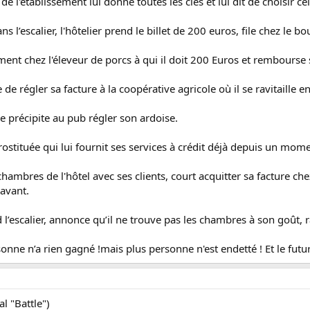
e l'établissement lui donne toutes les clés et lui dit de choisir cell
s l’escalier, l'hôtelier prend le billet de 200 euros, file chez le bou
nt chez l'éleveur de porcs à qui il doit 200 Euros et rembourse 
 de régler sa facture à la coopérative agricole où il se ravitaille e
se précipite au pub régler son ardoise.
prostituée qui lui fournit ses services à crédit déjà depuis un mom
 chambres de l'hôtel avec ses clients, court acquitter sa facture che
ravant.
l’escalier, annonce qu’il ne trouve pas les chambres à son goût, r
sonne n’a rien gagné !mais plus personne n'est endetté ! Et le fu
l "Battle")