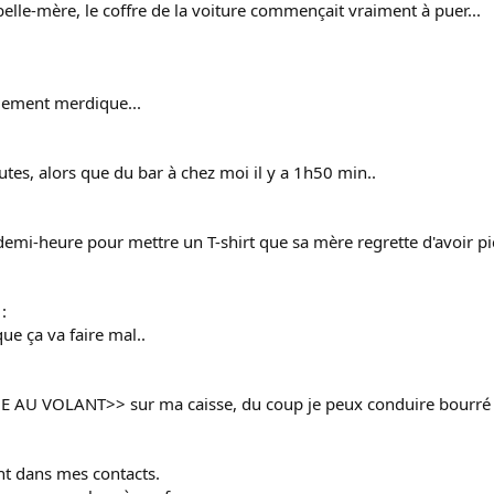
a belle-mère, le coffre de la voiture commençait vraiment à puer...
ablement merdique...
utes, alors que du bar à chez moi il y a 1h50 min..
emi-heure pour mettre un T-shirt que sa mère regrette d'avoir pi
:
que ça va faire mal..
E AU VOLANT>> sur ma caisse, du coup je peux conduire bourré san
t dans mes contacts.