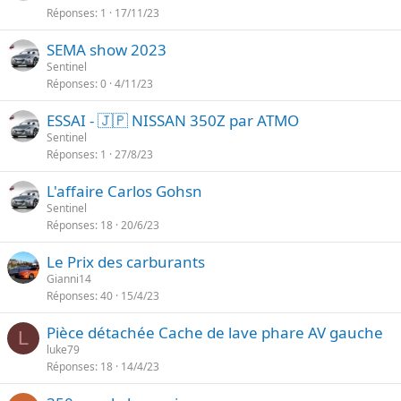
Réponses
1
17/11/23
SEMA show 2023
Sentinel
Réponses
0
4/11/23
ESSAI - 🇯🇵 NISSAN 350Z par ATMO
Sentinel
Réponses
1
27/8/23
L'affaire Carlos Gohsn
Sentinel
Réponses
18
20/6/23
Le Prix des carburants
Gianni14
Réponses
40
15/4/23
Pièce détachée Cache de lave phare AV gauche
L
luke79
Réponses
18
14/4/23