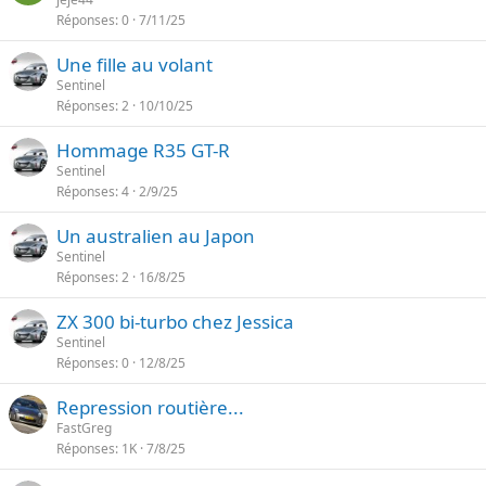
e
Réponses
0
7/11/25
Une fille au volant
Sentinel
Réponses
2
10/10/25
Hommage R35 GT-R
Sentinel
Réponses
4
2/9/25
Un australien au Japon
Sentinel
Réponses
2
16/8/25
ZX 300 bi-turbo chez Jessica
Sentinel
Réponses
0
12/8/25
Repression routière...
FastGreg
Réponses
1K
7/8/25