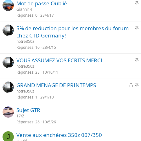
I
Mot de passe Oublié
t
e
Gianni14
a
Réponses
0
28/4/17
p
n
o
t
I
5% de reduction pour les membres du forum
r
e
chez CTD-Germany!
t
p
notre350z
a
o
Réponses
10
28/4/15
n
r
t
I
VOUS ASSUMEZ VOS ECRITS MERCI
t
e
notre350z
a
Réponses
28
10/10/11
p
n
o
t
F
I
GRAND MENAGE DE PRINTEMPS
r
e
e
notre350z
t
Réponses
1
29/1/10
r
p
a
m
o
n
Sujet GTR
é
r
t
17/Z
t
e
Réponses
26
10/5/26
a
n
Vente aux enchères 350z 007/350
J
t
jeje44