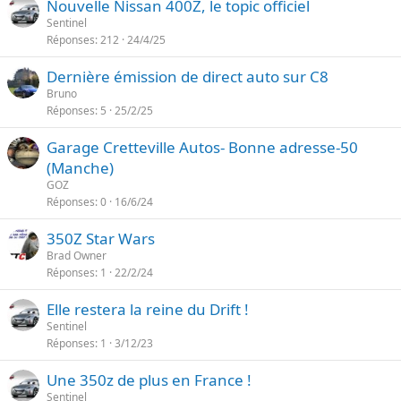
Nouvelle Nissan 400Z, le topic officiel
Sentinel
Réponses
212
24/4/25
Dernière émission de direct auto sur C8
Bruno
Réponses
5
25/2/25
Garage Cretteville Autos- Bonne adresse-50
(Manche)
GOZ
Réponses
0
16/6/24
350Z Star Wars
Brad Owner
Réponses
1
22/2/24
Elle restera la reine du Drift !
Sentinel
Réponses
1
3/12/23
Une 350z de plus en France !
Sentinel