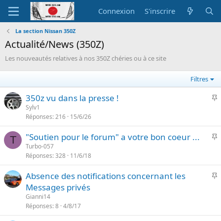
Connexion
S'inscrire
La section Nissan 350Z
Actualité/News (350Z)
Les nouveautés relatives à nos 350Z chéries ou à ce site
Filtres
I
350z vu dans la presse !
Sylv1
Réponses
216
15/6/26
p
o
I
"Soutien pour le forum" a votre bon coeur ...
r
T
Turbo-057
t
Réponses
328
11/6/18
p
a
o
n
I
Absence des notifications concernant les
r
t
Messages privés
t
e
p
Gianni14
a
o
Réponses
8
4/8/17
n
r
t