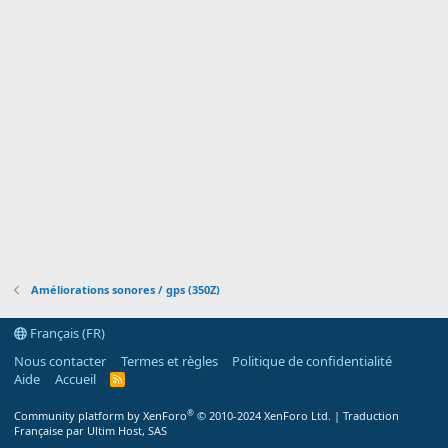
n
Améliorations sonores / gps (350Z)
Français (FR)
Nous contacter
Termes et règles
Politique de confidentialité
Aide
Accueil
R
S
S
®
Community platform by XenForo
© 2010-2024 XenForo Ltd.
|
Traduction
Française par Ultim Host, SAS