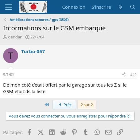
Connexion
S'inscrire
Améliorations sonores / gps (350Z)
Informations sur le GSM embarqué
A
D
gendan
22/7/04
u
a
t
t
Turbo-057
T
e
e
u
d
r
e
d
d
9/1/05
#21
e
é
l
b
De mon coté c'etait offert par le garage sur tous les Z si le
a
u
GSM etait ds la liste
d
t
i
s
Premier
Préc
2 sur 2
c
u
Vous devez vous connecter ou vous enregistrer pour répondre ici.
s
s
Facebook
X (Twitter)
LinkedIn
Reddit
Pinterest
Tumblr
WhatsApp
Email
Lien
Partager:
i
o