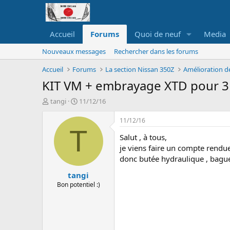
Accueil
Forums
Quoi de neuf
Media
Nouveaux messages
Rechercher dans les forums
Accueil
Forums
La section Nissan 350Z
Amélioration d
KIT VM + embrayage XTD pour 3
A
D
tangi
11/12/16
u
a
t
t
11/12/16
e
e
T
Salut , à tous,
u
d
r
e
je viens faire un compte rendue
d
d
donc butée hydraulique , bague
e
é
tangi
l
b
a
u
Bon potentiel :)
d
t
i
s
c