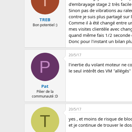
T
d'embrayage stage 2 très facile
Sinon pas de vibrations au ral
contre je suis plus partagé sur l
TREB
Comme il à été changé entre une
Bon potentiel :)
mes visites clientèle avec chan
quand même fais 1/2 seconde de 
Donc pour l'instant un bilan plu
20/5/17
P
l'inertie du volant moteur ne c
le seul intérêt des VM "allégés"
Pat
Pilier de la
communauté :D
20/5/17
T
yes , et moins de risque de bl
et je continue de trouver le do