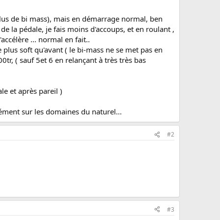
( plus de bi mass), mais en démarrage normal, ben
de la pédale, je fais moins d'accoups, et en roulant ,
accélère ... normal en fait..
 plus soft qu'avant ( le bi-mass ne se met pas en
0tr, ( sauf 5et 6 en relançant à très très bas
le et après pareil )
rément sur les domaines du naturel...
#2
#3