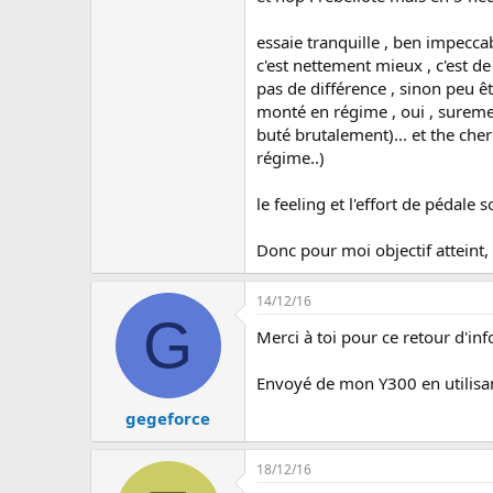
essaie tranquille , ben impecca
c'est nettement mieux , c'est de
pas de différence , sinon peu êtr
monté en régime , oui , suremen
buté brutalement)... et the cherr
régime..)
le feeling et l'effort de pédale
Donc pour moi objectif atteint,
14/12/16
G
Merci à toi pour ce retour d'in
Envoyé de mon Y300 en utilisa
gegeforce
18/12/16