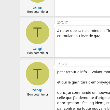
tangi
Bon potentiel :)
20/5/17
T
à noter que ca ne diminue le "
en roulant au levé de gaz...
tangi
Bon potentiel :)
1/10/17
T
petit retour d'info.... volant 
et oui la garniture d'embrayage 
tangi
donc j'ai commandé un nouveau 
Bon potentiel :)
celle que j'ai démonté d'origine 
donc gestion - feeling idem , 
par contre ma toute nouvelle 