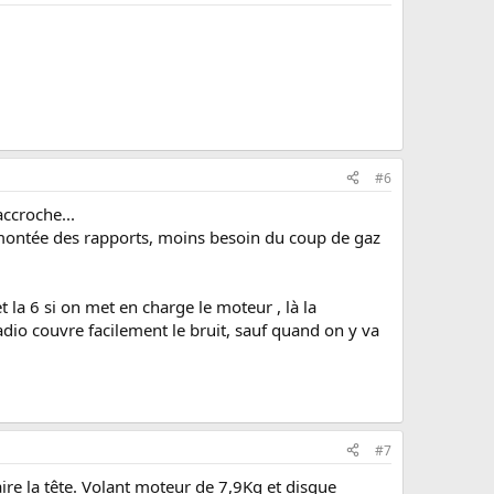
#6
accroche...
la montée des rapports, moins besoin du coup de gaz
 la 6 si on met en charge le moteur , là la
radio couvre facilement le bruit, sauf quand on y va
#7
re la tête. Volant moteur de 7,9Kg et disque