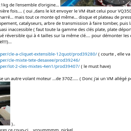
21kg de l'ensemble d'origine...
ère fois.... ( oui ,dans le kit envoyer le VM était celui pour VQ35
émarré... mais tout ce monte qd même... disque et plateau de pres
happement, catalyseurs, arbre de transmission à faire tomber, puis
si inaccessible ( faut toute la gamme des clés plate, plate déporté
qué réversible qui à 4 tailles sur la même clé.... pour démonter les
!!!)...
per/cle-a-cliquet-extensible-12quot/prod39280/
( courte , elle va
per/cle-mixte-tete-desaxee/prod39246/
per/lot-2-cles-mixtes-4en1/prod39407/
( le must have)
e un autre volant moteur ...de 370Z..... ( Donc j'ai un VM allég
)..
ures ce coup-ci....vroummmm, nickel...