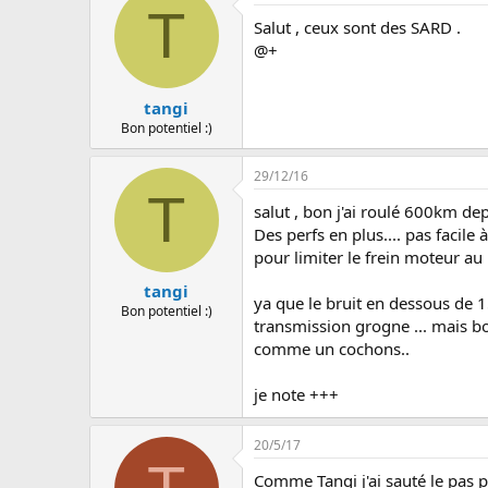
T
Salut , ceux sont des SARD .
@+
tangi
Bon potentiel :)
29/12/16
T
salut , bon j'ai roulé 600km depu
Des perfs en plus.... pas facil
pour limiter le frein moteur au
tangi
ya que le bruit en dessous de 1
Bon potentiel :)
transmission grogne ... mais bon
comme un cochons..
je note +++
20/5/17
Comme Tangi j'ai sauté le pas 