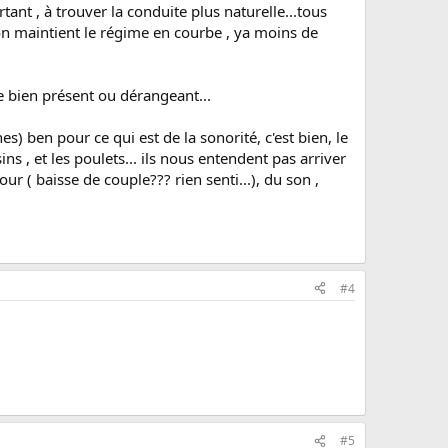
rtant , à trouver la conduite plus naturelle...tous
 on maintient le régime en courbe , ya moins de
de bien présent ou dérangeant...
s) ben pour ce qui est de la sonorité, c'est bien, le
sins , et les poulets... ils nous entendent pas arriver
ur ( baisse de couple??? rien senti...), du son ,
#4
#5