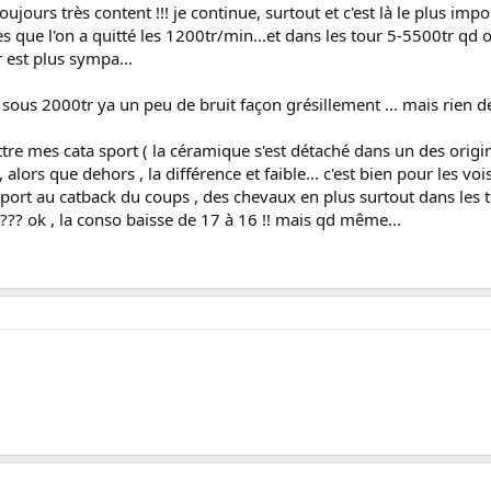
ujours très content !!! je continue, surtout et c'est là le plus impo
 que l'on a quitté les 1200tr/min...et dans les tour 5-5500tr qd
 est plus sympa...
 , sous 2000tr ya un peu de bruit façon grésillement ... mais rien 
ttre mes cata sport ( la céramique s'est détaché dans un des origine
 alors que dehors , la différence et faible... c'est bien pour les voi
pport au catback du coups , des chevaux en plus surtout dans les to
? ok , la conso baisse de 17 à 16 !! mais qd même...