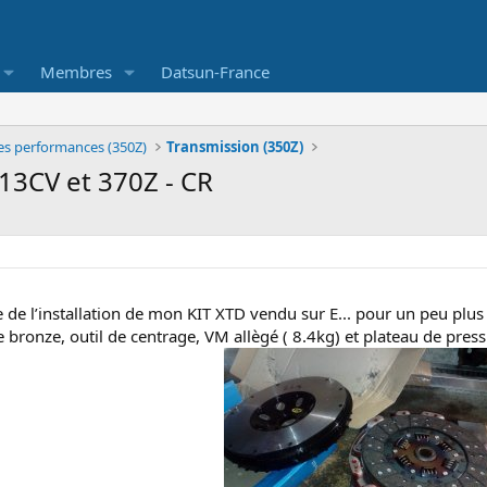
Membres
Datsun-France
es performances (350Z)
Transmission (350Z)
13CV et 370Z - CR
 de l’installation de mon KIT XTD vendu sur E... pour un peu plus 
 bronze, outil de centrage, VM allègé ( 8.4kg) et plateau de pre