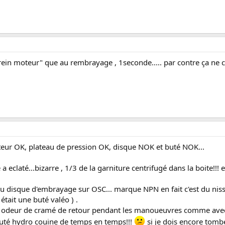
frein moteur" que au rembrayage , 1seconde..... par contre ça ne 
moteur OK, plateau de pression OK, disque NOK et buté NOK...
a eclaté...bizarre , 1/3 de la garniture centrifugé dans la boite!!! 
disque d'embrayage sur OSC... marque NPN en fait c'est du nissa
était une buté valéo ) .
et odeur de cramé de retour pendant les manoueuvres comme avec l
buté hydro couine de temps en temps!!!
si je dois encore tombé 