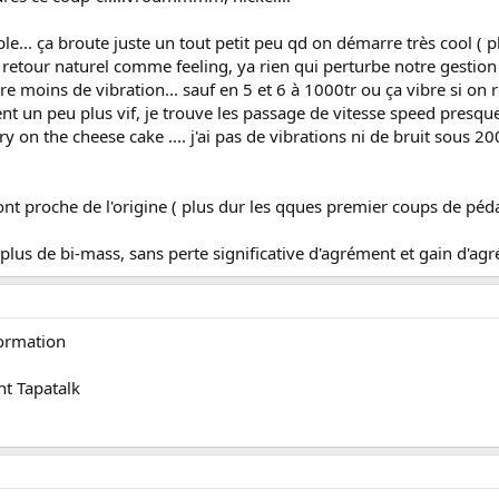
ble... ça broute juste un tout petit peu qd on démarre très cool 
 retour naturel comme feeling, ya rien qui perturbe notre gestion 
e moins de vibration... sauf en 5 et 6 à 1000tr ou ça vibre si on r'
t un peu plus vif, je trouve les passage de vitesse speed presque
y on the cheese cake .... j'ai pas de vibrations ni de bruit sous 200
 sont proche de l'origine ( plus dur les qques premier coups de péda
 plus de bi-mass, sans perte significative d'agrément et gain d'ag
formation
nt Tapatalk