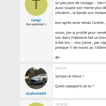
T
un peu plus de roulage.... ben to
aussi souple voir meme plus dès
vibration , la bande son moteur
tangi
bon après avoir tendu l'oreille
Bon potentiel :)
sinon, j'en ai profité pour reme
son dans l'habitacle fait un bon,
à des km.... moi j'aime , par ra
presque 1l de moins au 100km??
@+
18/12/16
Sympa ce retour !
Quels catasports as-tu ?
duduche60
18/12/16