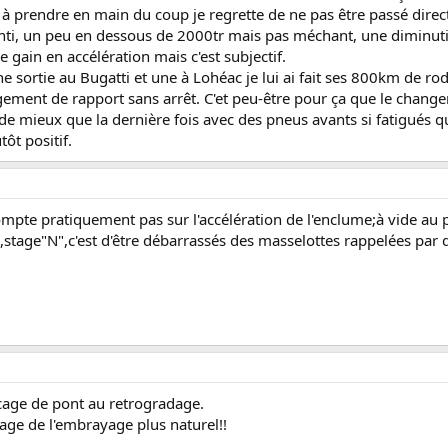
 à prendre en main du coup je regrette de ne pas être passé dire
enti, un peu en dessous de 2000tr mais pas méchant, une diminutio
e gain en accélération mais c'est subjectif.
 sortie au Bugatti et une à Lohéac je lui ai fait ses 800km de ro
gement de rapport sans arrêt. C'et peu-être pour ça que le change
mieux que la dernière fois avec des pneus avants si fatigués que j'
tôt positif.
ompte pratiquement pas sur l'accélération de l'enclume;à vide au
 ,stage"N",c'est d'être débarrassés des masselottes rappelées par d
ocage de pont au retrogradage.
sage de l'embrayage plus naturel!!