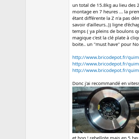
u
un total de 15.8kg au lieu des 
s
s
montage en 7 heures ... la premi
i
étant différente la Z n'a pas d
o
savoir d'ailleurs..)) ligne d’éc
n
temps ( ya pleins de boulons qua
magique c'est la clé plate à cli
boite.. un "must have" pour Noël
http://www.bricodepot.fr/quim
http://www.bricodepot.fr/quim
http://www.bricodepot.fr/quim
Donc j'ai recommandé en vitess
et hop ! rebellote mais en 5 he