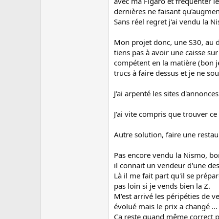
u
avec ma Figaro et fréquenter l
s
dernières ne faisant qu'augmen
s
Sans réel regret j'ai vendu la 
i
o
Mon projet donc, une S30, au dép
n
tiens pas à avoir une caisse sur
compétent en la matière (bon je
trucs à faire dessus et je ne so
J'ai arpenté les sites d'annonc
J'ai vite compris que trouver c
Autre solution, faire une restau
Pas encore vendu la Nismo, bon,
il connait un vendeur d'une d
Là il me fait part qu'il se pré
pas loin si je vends bien la Z.
M'est arrivé les péripéties de 
évolué mais le prix a changé ...
Ca reste quand même correct po