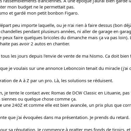
es rassemblements d'anciennes. A une époque j'aurai bien gardé l
ter mon budget ne le permettait pas.
Nismo et gardé mon petit bonbon Figaro.
art peu importe laquelle, ou je n'ai rien à faire dessus (bon déjà 
 chandelles pendant plusieurs années, ni aller de garage en garage p
 peux faire quelques bricoles du dimanche mais ça va pas loin). La
uhaite pas avoir 2 autos en chantier.
es tous les jours depuis l'envie de vente de ma Nismo. Ca doit bien
e que je voulais sur une annonce Leboncoin tenait du miracle (j'ai 
ration de A à Z par un pro. Là, les solutions se réduisent.
 je tente le contact avec Romas de DCW Classic en Lituanie, pas f
es siennes ou quelque chose comme ça.
pare une 240Z et comme elle est bien avancée, un prix plus que cor
vente que j'ai évoquées dans ma présentation. Je prends du retard
ur sa réputation. Je commence à gratter mes fonds de tiroirs, et