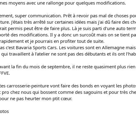
 mes moyens avec une rallonge pour quelques modifications.
chement, super communication. Prêt à revoir pas mal de choses pou
nture. J'étais très arrêté sur certaines idées mais j'ai dû faire de
rait permis peut être de faire plus. Là je suis parti d'une auto te
pporté des modifications. Il y a donc un surcoût mais on se tient pa
rapidement et je pourrais en profiter tout de suite.
as c’est Bavaria Sports Cars. Les voitures sont en Allemagne mai
 qui travaillent à l’atelier ne sont pas des débutants et ils ont l’ha
avant la fin du mois de septembre, il ne reste quasiment plus rien à 
FFVE.
stes carrosserie-peinture vont faire des bonds en voyant les photo
nt pro chez nous qui bossent comme des sagouins et pour très ch
 pour ne pas heurter mon ptit cœur.
hotos