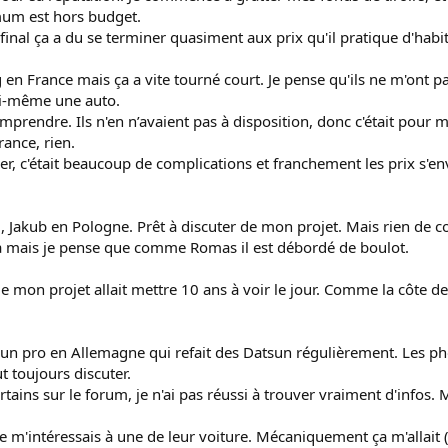
imum est hors budget.
final ça a du se terminer quasiment aux prix qu'il pratique d'habi
 en France mais ça a vite tourné court. Je pense qu'ils ne m'ont p
oi-même une auto.
prendre. Ils n'en n’avaient pas à disposition, donc c'était pour m
rance, rien.
ler, c'était beaucoup de complications et franchement les prix s'en
, Jakub en Pologne. Prêt à discuter de mon projet. Mais rien de c
pa mais je pense que comme Romas il est débordé de boulot.
ue mon projet allait mettre 10 ans à voir le jour. Comme la côte 
 un pro en Allemagne qui refait des Datsun régulièrement. Les ph
ut toujours discuter.
tains sur le forum, je n'ai pas réussi à trouver vraiment d'info
je m'intéressais à une de leur voiture. Mécaniquement ça m'allai