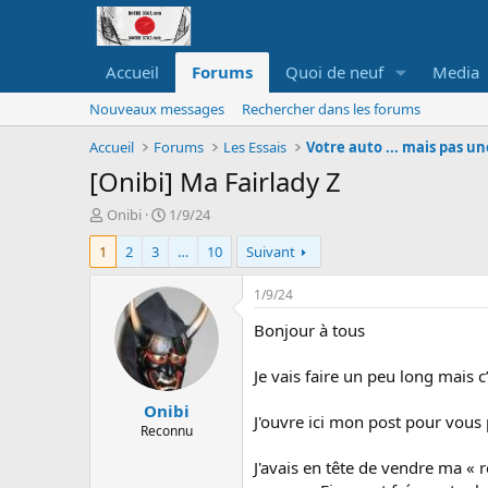
Accueil
Forums
Quoi de neuf
Media
Nouveaux messages
Rechercher dans les forums
Accueil
Forums
Les Essais
Votre auto ... mais pas un
[Onibi] Ma Fairlady Z
A
D
Onibi
1/9/24
u
a
1
2
3
…
10
Suivant
t
t
e
e
u
d
1/9/24
r
e
Bonjour à tous
d
d
e
é
l
b
Je vais faire un peu long mais
a
u
Onibi
d
t
J'ouvre ici mon post pour vous p
i
Reconnu
s
J'avais en tête de vendre ma «
c