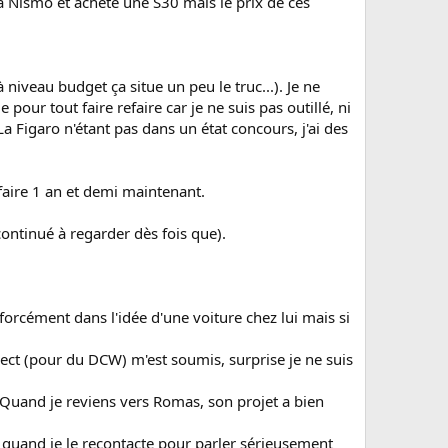
a Nismo et acheté une S30 mais le prix de ces
niveau budget ça situe un peu le truc...). Je ne
our tout faire refaire car je ne suis pas outillé, ni
 Figaro n'étant pas dans un état concours, j'ai des
 faire 1 an et demi maintenant.
continué à regarder dès fois que).
orcément dans l'idée d'une voiture chez lui mais si
rect (pour du DCW) m'est soumis, surprise je ne suis
. Quand je reviens vers Romas, son projet a bien
 quand je le recontacte pour parler sérieusement