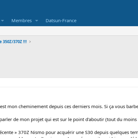
Membres
Datsun-France
e 350Z/370Z !!!
 c’est mon cheminement depuis ces derniers mois. Si ça vous barbe
arler de mon projet qui est sur le point d'aboutir (tout du moins s
 récente » 370Z Nismo pour acquérir une S30 depuis quelques temps