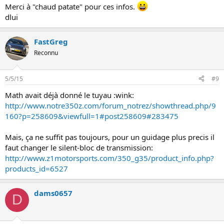
Merci à "chaud patate" pour ces infos.
dlui
FastGreg
Reconnu
5/5/15
#9
Math avait déjà donné le tuyau :wink:
http://www.notre350z.com/forum_notrez/showthread.php/9
160?p=258609&viewfull=1#post258609#283475
Mais, ça ne suffit pas toujours, pour un guidage plus precis il
faut changer le silent-bloc de transmission:
http://www.z1motorsports.com/350_g35/product_info.php?
products_id=6527
dams0657
D