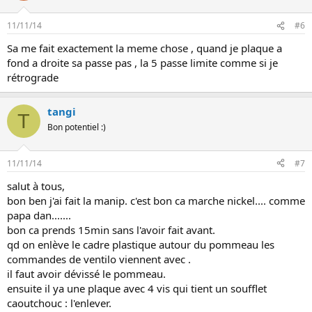
11/11/14
#6
Sa me fait exactement la meme chose , quand je plaque a
fond a droite sa passe pas , la 5 passe limite comme si je
rétrograde
tangi
T
Bon potentiel :)
11/11/14
#7
salut à tous,
bon ben j'ai fait la manip. c'est bon ca marche nickel.... comme
papa dan.......
bon ca prends 15min sans l'avoir fait avant.
qd on enlève le cadre plastique autour du pommeau les
commandes de ventilo viennent avec .
il faut avoir dévissé le pommeau.
ensuite il ya une plaque avec 4 vis qui tient un soufflet
caoutchouc : l'enlever.