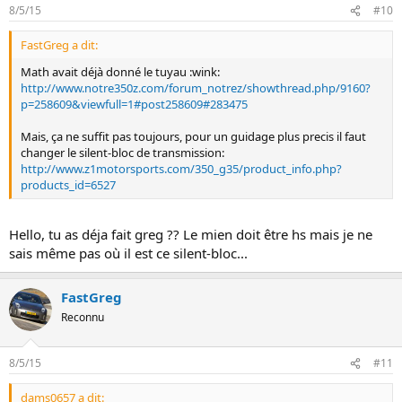
8/5/15
#10
FastGreg a dit:
Math avait déjà donné le tuyau :wink:
http://www.notre350z.com/forum_notrez/showthread.php/9160?
p=258609&viewfull=1#post258609#283475
Mais, ça ne suffit pas toujours, pour un guidage plus precis il faut
changer le silent-bloc de transmission:
http://www.z1motorsports.com/350_g35/product_info.php?
products_id=6527
Hello, tu as déja fait greg ?? Le mien doit être hs mais je ne
sais même pas où il est ce silent-bloc...
FastGreg
Reconnu
8/5/15
#11
dams0657 a dit: