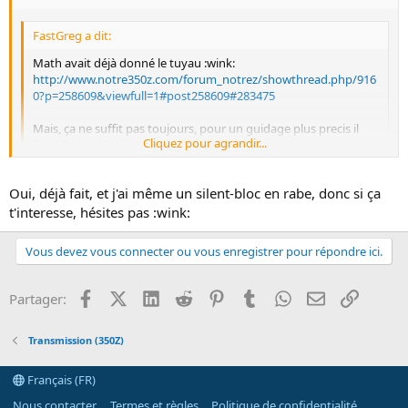
FastGreg a dit:
Math avait déjà donné le tuyau :wink:
http://www.notre350z.com/forum_notrez/showthread.php/916
0?p=258609&viewfull=1#post258609#283475
Mais, ça ne suffit pas toujours, pour un guidage plus precis il
Cliquez pour agrandir...
faut changer le silent-bloc de transmission:
http://www.z1motorsports.com/350_g35/product_info.php?
products_id=6527
Cliquez pour agrandir...
Oui, déjà fait, et j'ai même un silent-bloc en rabe, donc si ça
t'interesse, hésites pas :wink:
Hello, tu as déja fait greg ?? Le mien doit être hs mais je ne sais
même pas où il est ce silent-bloc...
Vous devez vous connecter ou vous enregistrer pour répondre ici.
Facebook
X (Twitter)
LinkedIn
Reddit
Pinterest
Tumblr
WhatsApp
Email
Lien
Partager:
Transmission (350Z)
Français (FR)
Nous contacter
Termes et règles
Politique de confidentialité