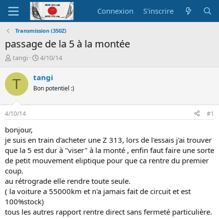
Connexion
S'inscrire
Transmission (350Z)
passage de la 5 à la montée
A
D
tangi
4/10/14
u
a
t
t
tangi
T
e
e
Bon potentiel :)
u
d
r
e
d
d
4/10/14
#1
e
é
l
b
bonjour,
a
u
je suis en train d'acheter une Z 313, lors de l'essais j'ai trouver
d
t
que la 5 est dur à "viser" à la monté , enfin faut faire une sorte
i
de petit mouvement eliptique pour que ca rentre du premier
s
coup.
c
au rétrograde elle rendre toute seule.
u
s
( la voiture a 55000km et n'a jamais fait de circuit et est
s
100%stock)
i
tous les autres rapport rentre direct sans fermeté particulière.
o