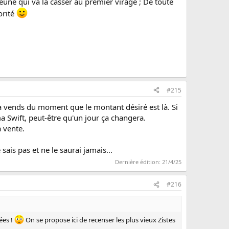
jeune qui va la casser au premier virage ; De toute
orité
#215
la vends du moment que le montant désiré est là. Si
ma Swift, peut-être qu'un jour ça changera.
a vente.
sais pas et ne le saurai jamais...
Dernière édition:
21/4/25
#216
ées !
On se propose ici de recenser les plus vieux Zistes