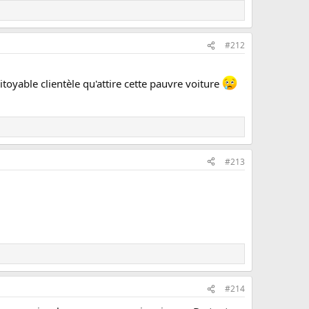
#212
toyable clientèle qu'attire cette pauvre voiture
#213
#214