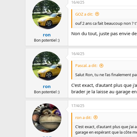
16/4/25
GOZ a dit:
ouf 2 ans ca fait beaucoup non ? t
Non du tout, juste pas envie de
ron
Bon potentiel :)
16/4/25
Pascal. a dit:
Salut Ron, tu ne l'as finalement p
C'est exact, d'autant plus que 
ron
brader je la laisse au garage 
Bon potentiel :)
17/4/25
ron a dit:
C'est exact, d'autant plus que j'a
garage en espérant que la côte 