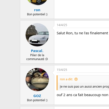
t
i
o
ron
n
Bon potentiel :)
s
:
14/4/25
Salut Ron, tu ne l'as finalemen
Pascal.
Pilier de la
communauté :D
15/4/25
ron a dit:
Je ne suis pas un aussi ancien pro
ouf 2 ans ca fait beaucoup non 
GOZ
Bon potentiel :)