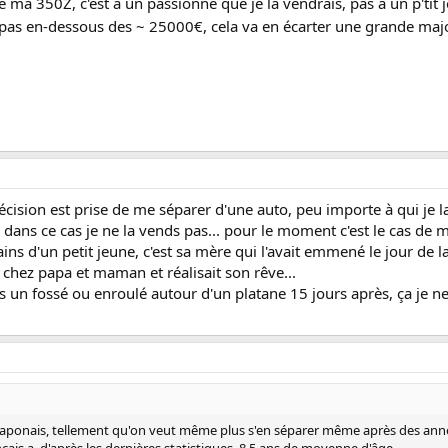
e ma 350Z, c'est à un passionné que je la vendrais, pas à un p'tit 
s pas en-dessous des ~ 25000€, cela va en écarter une grande maj
écision est prise de me séparer d'une auto, peu importe à qui je 
e, dans ce cas je ne la vends pas... pour le moment c'est le cas de 
ns d'un petit jeune, c'est sa mère qui l'avait emmené le jour de l
e chez papa et maman et réalisait son rêve...
ns un fossé ou enroulé autour d'un platane 15 jours après, ça je ne 
 japonais, tellement qu'on veut même plus s'en séparer même après des ann