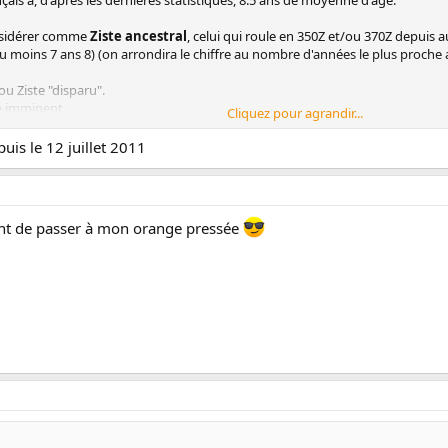
ais a, d'après les dernières statistiques, 8.5 ans de moyenne d'âge.
onsidérer comme
Ziste ancestral
, celui qui roule en 350Z et/ou 370Z depuis
 moins 7 ans 8) (on arrondira le chiffre au nombre d'années le plus proche 
u Ziste "disparu".
te imminent
Cliquez pour agrandir...
024
is le 12 juillet 2011
s
:
(la même Z depuis le début)
ant de passer à mon orange pressée