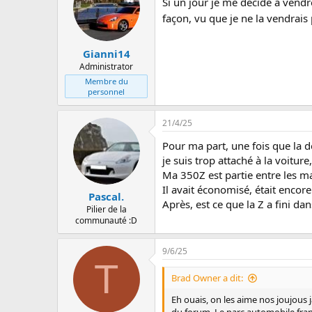
Si un jour je me décide à vendr
a
c
façon, vu que je ne la vendrai
t
i
o
Gianni14
n
Administrator
s
Membre du
:
personnel
21/4/25
Pour ma part, une fois que la d
je suis trop attaché à la voitur
Ma 350Z est partie entre les mai
Il avait économisé, était encor
Pascal.
Après, est ce que la Z a fini da
Pilier de la
communauté :D
9/6/25
T
Brad Owner a dit:
Eh ouais, on les aime nos joujous