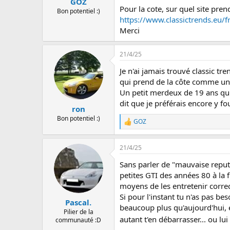
GOZ
Pour la cote, sur quel site pre
Bon potentiel :)
https://www.classictrends.eu/
Merci
21/4/25
Je n'ai jamais trouvé classic tr
qui prend de la côte comme une 
Un petit merdeux de 19 ans qui 
dit que je préférais encore y fo
ron
Bon potentiel :)
GOZ
L
e
s
21/4/25
r
é
Sans parler de "mauvaise reputa
a
c
petites GTI des années 80 à la 
t
moyens de les entretenir correc
i
Si pour l'instant tu n'as pas be
o
Pascal.
beaucoup plus qu'aujourd'hui, e
n
Pilier de la
s
autant t'en débarrasser... ou lui 
communauté :D
: