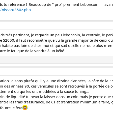
nds tu référence ? Beaucoup de " pro" prennent Leboncoin .....avant
fr/nissan/350z.php
ends très pertinent, je regarde un peu leboncoin, la centrale, le p
S2000, il faut reconnaître que vu la grande majorité de ceux qui 
habite pas loin de chez moi et qui sait qu'elle ne roule plus m'e
utre le feu que de la vendre à un kéké
tion" disons plutôt qu'il y a une dizaine d'années, la côte de la 
fin des années 90, ces véhicules se sont retrouvés à la portée de 
tement ou qui les ont modifiées à la sauce tuning...
soin de liquidité tu peux la laisser dans un coin mais je pense que c
ntre les frais d'assurance, de CT et d'entretien minimum à faire, 
foutre le feu!