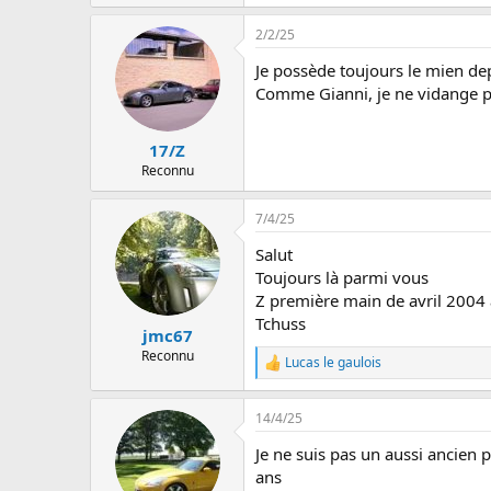
u
s
2/2/25
s
i
Je possède toujours le mien de
o
Comme Gianni, je ne vidange p
n
17/Z
Reconnu
7/4/25
Salut
Toujours là parmi vous
Z première main de avril 2004
Tchuss
jmc67
Reconnu
Lucas le gaulois
L
e
s
14/4/25
r
é
Je ne suis pas un aussi ancien 
a
c
ans