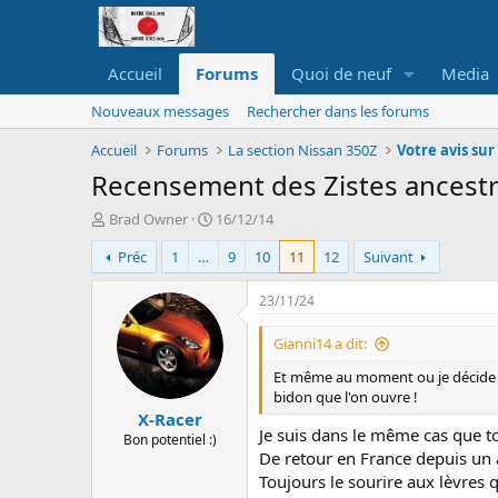
Accueil
Forums
Quoi de neuf
Media
Nouveaux messages
Rechercher dans les forums
Accueil
Forums
La section Nissan 350Z
Votre avis sur
Recensement des Zistes ancest
A
D
Brad Owner
16/12/14
u
a
Préc
1
…
9
10
11
12
Suivant
t
t
e
e
u
d
23/11/24
r
e
d
d
Gianni14 a dit:
e
é
Et même au moment ou je décide de 
l
b
bidon que l'on ouvre !
a
u
X-Racer
d
t
Je suis dans le même cas que t
i
Bon potentiel :)
De retour en France depuis un 
s
c
Toujours le sourire aux lèvres