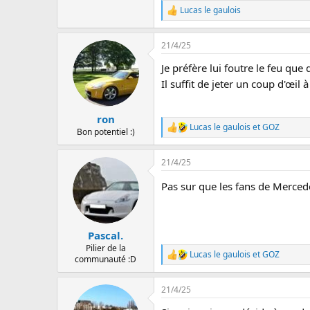
Lucas le gaulois
L
e
s
21/4/25
r
é
Je préfère lui foutre le feu que
a
c
Il suffit de jeter un coup d'œi
t
i
o
ron
n
Lucas le gaulois
et
GOZ
L
Bon potentiel :)
s
e
:
s
21/4/25
r
é
Pas sur que les fans de Merced
a
c
t
i
o
Pascal.
n
Pilier de la
s
Lucas le gaulois
et
GOZ
L
communauté :D
:
e
s
21/4/25
r
é