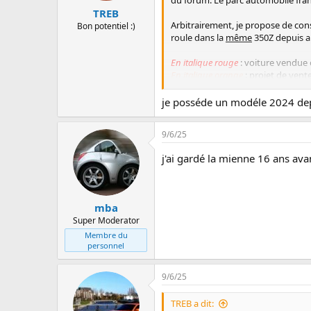
du forum. Le parc automobile franç
TREB
Arbitrairement, je propose de c
Bon potentiel :)
roule dans la
même
350Z depuis au
En italique rouge
: voiture vendue o
En italique orange
: projet de ven
En vert
: présence confirmée en 2
je posséde un modéle 2024 depu
Voir la pièce jointe 5569
9/6/25
Zistes ancestralissime
j'ai gardé la mienne 16 ans av
21 ans
:
DarkAngel
jmc67
mba
mba
Super Moderator
20 ans
:
Membre du
Brad Owner
personnel
Notre350Z
ripley20117
9/6/25
Z'mania
TREB a dit:
19 ans
: