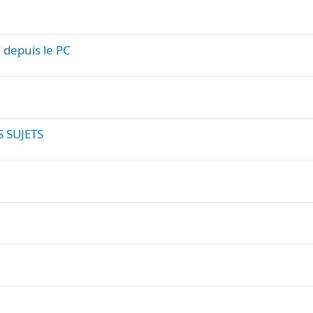
l
depuis le PC
S SUJETS