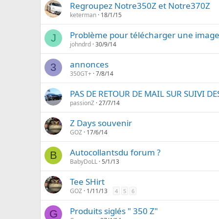
Regroupez Notre350Z et Notre370Z
keterman
18/1/15
Problème pour télécharger une image 
J
johndrd
30/9/14
annonces
3
350GT+
7/8/14
PAS DE RETOUR DE MAIL SUR SUIVI DE
passionZ
27/7/14
Z Days souvenir
GOZ
17/6/14
Autocollantsdu forum ?
B
BabyDoLL
5/1/13
Tee SHirt
GOZ
1/11/13
4
5
6
Produits siglés " 350 Z"
G