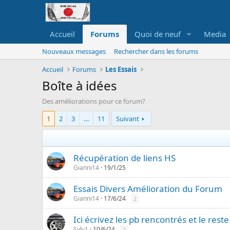
Accueil
Forums
Quoi de neuf
Media
Nouveaux messages
Rechercher dans les forums
Accueil
Forums
Les Essais
Boîte à idées
Des améliorations pour ce forum?
1
2
3
…
11
Suivant
Récupération de liens HS
Gianni14
19/1/25
Essais Divers Amélioration du Forum
Gianni14
17/6/24
2
Ici écrivez les pb rencontrés et le re
Sylv1
10/6/24
2