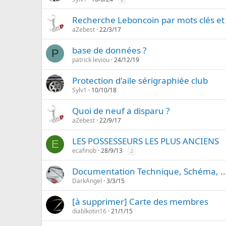
Recherche Leboncoin par mots clés et
aZebest
22/3/17
base de données ?
P
patrick leviou
24/12/19
Protection d'aile sérigraphiée club
Sylv1
10/10/18
Quoi de neuf a disparu ?
aZebest
22/9/17
LES POSSESSEURS LES PLUS ANCIENS
E
ecafinob
28/9/13
2
Documentation Technique, Schéma, ..
DarkAngel
3/3/15
[à supprimer] Carte des membres
diablkotin16
21/1/15