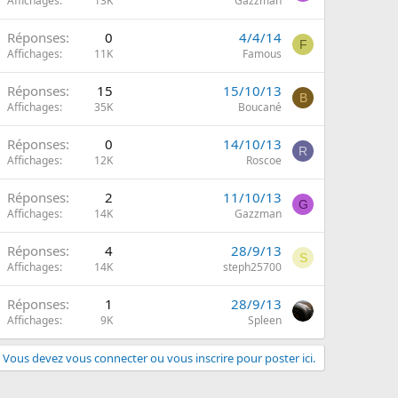
Affichages
13K
Gazzman
Réponses
0
4/4/14
F
Affichages
11K
Famous
Réponses
15
15/10/13
B
Affichages
35K
Boucané
Réponses
0
14/10/13
R
Affichages
12K
Roscoe
Réponses
2
11/10/13
G
Affichages
14K
Gazzman
Réponses
4
28/9/13
S
Affichages
14K
steph25700
Réponses
1
28/9/13
Affichages
9K
Spleen
Vous devez vous connecter ou vous inscrire pour poster ici.