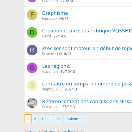
Gazzman
27/4/14
Graphisme
F
Famous
4/4/14
Creation d'une sous-rubrique VQ35H
D
Daryl
22/1/08
Préciser sont moteur en début de topic
R
Roscoe
14/10/13
Les régions.
G
Gazzman
10/10/13
connaitre en temps le nombre de pos
S
steph25700
26/9/13
Référencement des concessions Nissan
DarkAngel
27/9/13
1
2
3
…
11
Suivant
Accueil
Forums
Les Essais