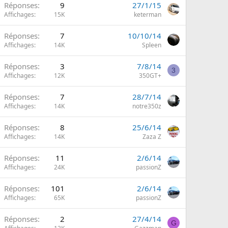
Réponses
9
27/1/15
Affichages
15K
keterman
Réponses
7
10/10/14
Affichages
14K
Spleen
Réponses
3
7/8/14
3
Affichages
12K
350GT+
Réponses
7
28/7/14
Affichages
14K
notre350z
Réponses
8
25/6/14
Affichages
14K
Zaza Z
Réponses
11
2/6/14
Affichages
24K
passionZ
Réponses
101
2/6/14
Affichages
65K
passionZ
Réponses
2
27/4/14
G