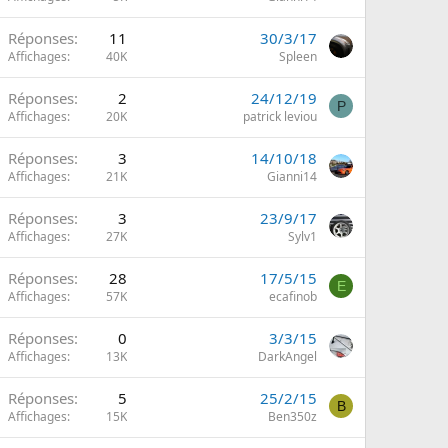
Réponses
11
30/3/17
m
Affichages
40K
Spleen
Réponses
2
24/12/19
P
Affichages
20K
patrick leviou
Réponses
3
14/10/18
Affichages
21K
Gianni14
Réponses
3
23/9/17
Affichages
27K
Sylv1
Réponses
28
17/5/15
E
Affichages
57K
ecafinob
Réponses
0
3/3/15
Affichages
13K
DarkAngel
Réponses
5
25/2/15
B
Affichages
15K
Ben350z