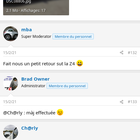
DSC08806.jpg
2.1 Mo · Affichages: 17
mba
Super Moderator
Membre du personnel
15/2/21
#132
Fait nous un petit retour sut la Z4
Brad Owner
Administrator
Membre du personnel
15/2/21
#133
@Ch@rly : màj effectuée
Ch@rly