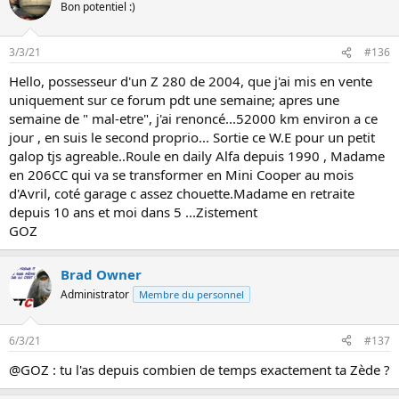
Bon potentiel :)
3/3/21
#136
Hello, possesseur d'un Z 280 de 2004, que j'ai mis en vente
uniquement sur ce forum pdt une semaine; apres une
semaine de " mal-etre", j'ai renoncé...52000 km environ a ce
jour , en suis le second proprio... Sortie ce W.E pour un petit
galop tjs agreable..Roule en daily Alfa depuis 1990 , Madame
en 206CC qui va se transformer en Mini Cooper au mois
d'Avril, coté garage c assez chouette.Madame en retraite
depuis 10 ans et moi dans 5 ...Zistement
GOZ
Brad Owner
Administrator
Membre du personnel
6/3/21
#137
@GOZ : tu l'as depuis combien de temps exactement ta Zède ?