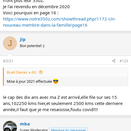
n'ont plus leur 350Z.
n
Je l'ai revendu en décembre 2020
Voici pourquoi en page 16 :
https://www.notre350z.com/showthread.php/1172-Un-
nouveau-membre-dans-la-famille/page16
jlp
J
Bon potentiel :)
8/2/21
#123
Brad Owner a dit:
Mise à jour 2021 effectuée
le cap des dix ans avec ma Z est arrivé,elle file sur ses 15
ans,102250 kms hier,et seulement 2500 kms cette derniere
année,il faut que je me resaisisse,foutu covid!!!!
mba
Super Moderator
Membre du personnel