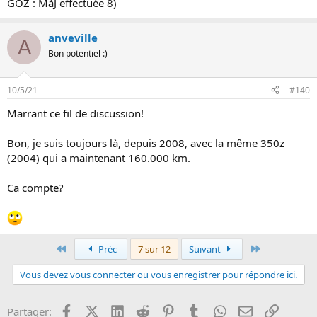
GOZ : MàJ effectuée 8)
anveville
A
Bon potentiel :)
10/5/21
#140
Marrant ce fil de discussion!
Bon, je suis toujours là, depuis 2008, avec la même 350z
(2004) qui a maintenant 160.000 km.
Ca compte?
Premier
Dernier
Préc
7 sur 12
Suivant
Vous devez vous connecter ou vous enregistrer pour répondre ici.
Facebook
X (Twitter)
LinkedIn
Reddit
Pinterest
Tumblr
WhatsApp
Email
Lien
Partager: