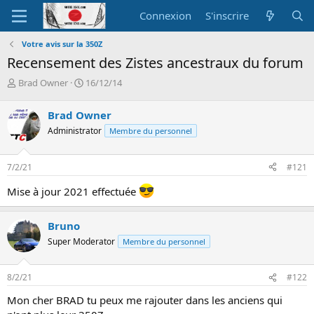
Connexion
S'inscrire
Votre avis sur la 350Z
Recensement des Zistes ancestraux du forum
A
D
Brad Owner
16/12/14
u
a
t
t
Brad Owner
e
e
Administrator
Membre du personnel
u
d
r
e
d
d
7/2/21
#121
e
é
l
b
Mise à jour 2021 effectuée
a
u
d
t
i
Bruno
s
Super Moderator
Membre du personnel
c
u
s
8/2/21
#122
s
i
Mon cher BRAD tu peux me rajouter dans les anciens qui
o