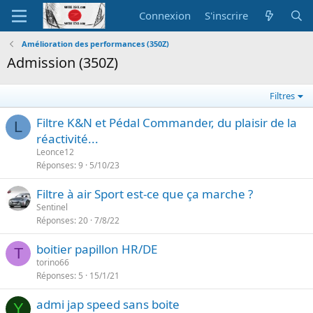
Connexion
S'inscrire
Amélioration des performances (350Z)
Admission (350Z)
Filtres
Filtre K&N et Pédal Commander, du plaisir de la
L
réactivité...
Leonce12
Réponses
9
5/10/23
Filtre à air Sport est-ce que ça marche ?
Sentinel
Réponses
20
7/8/22
boitier papillon HR/DE
T
torino66
Réponses
5
15/1/21
admi jap speed sans boite
Y