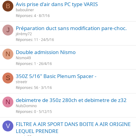
Avis prise d'air dans PC type VARIS
B
babouliner
Réponses
4
8/7/16
Préparation duct sans modification pare-choc.
J
jérémy72
Réponses
11
24/5/16
Double admission Nismo
N
Nismo49
Réponses
1
26/4/16
350Z 5/16" Basic Plenum Spacer -
S
streetr
Réponses
56
3/1/16
debimetre de 350z 280ch et debimetre de z32
N
NulsDomino
Réponses
0
5/12/15
FILTRE A AIR SPORT DANS BOITE A AIR ORIGINE
V
LEQUEL PRENDRE