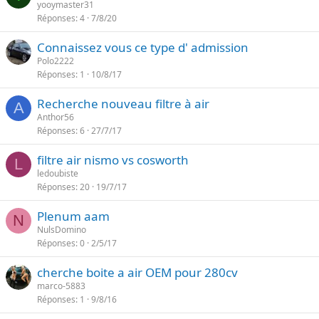
yooymaster31
Réponses
4
7/8/20
Connaissez vous ce type d' admission
Polo2222
Réponses
1
10/8/17
Recherche nouveau filtre à air
A
Anthor56
Réponses
6
27/7/17
filtre air nismo vs cosworth
L
ledoubiste
Réponses
20
19/7/17
Plenum aam
N
NulsDomino
Réponses
0
2/5/17
cherche boite a air OEM pour 280cv
marco-5883
Réponses
1
9/8/16