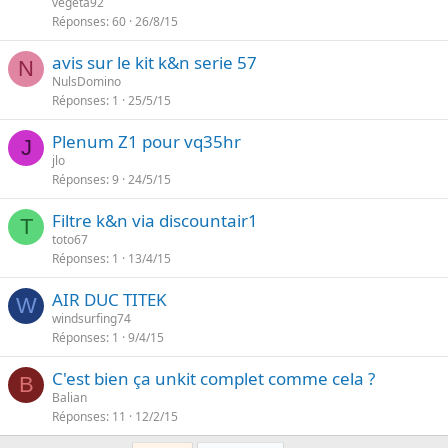
vegeta92
Réponses
60
26/8/15
avis sur le kit k&n serie 57
N
NulsDomino
Réponses
1
25/5/15
Plenum Z1 pour vq35hr
J
jlo
Réponses
9
24/5/15
Filtre k&n via discountair1
T
toto67
Réponses
1
13/4/15
AIR DUC TITEK
W
windsurfing74
Réponses
1
9/4/15
C'est bien ça unkit complet comme cela ?
B
Balian
Réponses
11
12/2/15