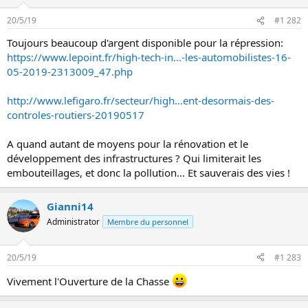
n
20/5/19
#1 282
Toujours beaucoup d'argent disponible pour la répression:
https://www.lepoint.fr/high-tech-in...-les-automobilistes-16-
05-2019-2313009_47.php
http://www.lefigaro.fr/secteur/high...ent-desormais-des-
controles-routiers-20190517
A quand autant de moyens pour la rénovation et le
développement des infrastructures ? Qui limiterait les
embouteillages, et donc la pollution... Et sauverais des vies !
Gianni14
Administrator
Membre du personnel
20/5/19
#1 283
Vivement l'Ouverture de la Chasse