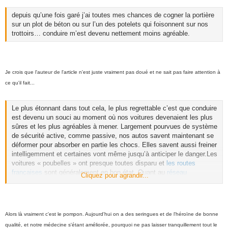
depuis qu’une fois garé j’ai toutes mes chances de cogner la portière
sur un plot de béton ou sur l’un des potelets qui foisonnent sur nos
trottoirs… conduire m’est devenu nettement moins agréable.
Je crois que l'auteur de l'article n'est juste vraiment pas doué et ne sait pas faire attention à
ce qu'il fait...
Le plus étonnant dans tout cela, le plus regrettable c’est que conduire
est devenu un souci au moment où nos voitures devenaient les plus
sûres et les plus agréables à mener. Largement pourvues de système
de sécurité active, comme passive, nos autos savent maintenant se
déformer pour absorber en partie les chocs. Elles savent aussi freiner
intelligemment et certaines vont même jusqu’à anticiper le danger.
Les
voitures « poubelles » ont presque toutes disparu et
les routes
françaises
sont généralement en bon état. Quant au
réseau
Cliquez pour agrandir...
autoroutier
, s’il est vrai qu’il nous coûte cher et même anormalement
cher, il n’en est pas moins l’un des meilleurs au monde.
Dans le
même temps, les moyens de prévention comme ceux de secours se
sont considérablement améliorés et la médecine d’urgence a fait
Alors là vraiment c'est le pompon. Aujourd'hui on a des seringues et de l'héroïne de bonne
d’immenses progrès.
En d’autres termes, les conditions sont
qualité, et notre médecine s'étant améliorée, pourquoi ne pas laisser tranquillement tout le
maintenant réunies pour que les choses se passent au mieux.