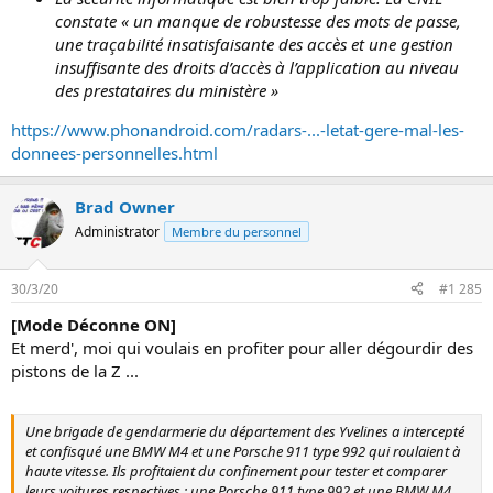
constate «
un manque de robustesse des mots de passe,
une traçabilité insatisfaisante des accès et une gestion
insuffisante des droits d’accès à l’application au niveau
des prestataires du ministère »
https://www.phonandroid.com/radars-...-letat-gere-mal-les-
donnees-personnelles.html
Brad Owner
Administrator
Membre du personnel
30/3/20
#1 285
[Mode Déconne ON]
Et merd', moi qui voulais en profiter pour aller dégourdir des
pistons de la Z ...
Une brigade de gendarmerie du département des Yvelines a intercepté
et confisqué une BMW M4 et une Porsche 911 type 992 qui roulaient à
haute vitesse. Ils profitaient du confinement pour tester et comparer
leurs voitures respectives : une Porsche 911 type 992 et une BMW M4.