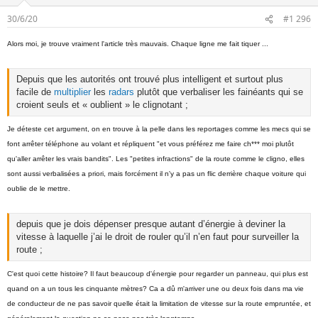
30/6/20
#1 296
Alors moi, je trouve vraiment l'article très mauvais. Chaque ligne me fait tiquer ...
Depuis que les autorités ont trouvé plus intelligent et surtout plus
facile de
multiplier
les
radars
plutôt que verbaliser les fainéants qui se
croient seuls et « oublient » le clignotant ;
Je déteste cet argument, on en trouve à la pelle dans les reportages comme les mecs qui se
font arrêter téléphone au volant et répliquent "et vous préférez me faire ch*** moi plutôt
qu'aller arrêter les vrais bandits". Les "petites infractions" de la route comme le cligno, elles
sont aussi verbalisées a priori, mais forcément il n'y a pas un flic derrière chaque voiture qui
oublie de le mettre.
depuis que je dois dépenser presque autant d’énergie à deviner la
vitesse à laquelle j’ai le droit de rouler qu’il n’en faut pour surveiller la
route ;
C'est quoi cette histoire? Il faut beaucoup d'énergie pour regarder un panneau, qui plus est
quand on a un tous les cinquante mètres? Ca a dû m'arriver une ou deux fois dans ma vie
de conducteur de ne pas savoir quelle était la limitation de vitesse sur la route empruntée, et