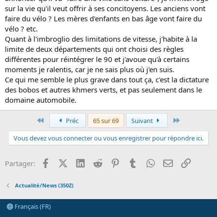
sur la vie qu'il veut offrir à ses concitoyens. Les anciens vont
faire du vélo ? Les mères d'enfants en bas âge vont faire du
vélo ? etc.
Quant à l'imbroglio des limitations de vitesse, j'habite à la
limite de deux départements qui ont choisi des règles
différentes pour réintégrer le 90 et j'avoue qu'à certains
moments je ralentis, car je ne sais plus où j'en suis.
Ce qui me semble le plus grave dans tout ça, c'est la dictature
des bobos et autres khmers verts, et pas seulement dans le
domaine automobile.
Premier
Dernier
Préc
65 sur 69
Suivant
Vous devez vous connecter ou vous enregistrer pour répondre ici.
Facebook
X (Twitter)
LinkedIn
Reddit
Pinterest
Tumblr
WhatsApp
Email
Lien
Partager:
Actualité/News (350Z)
Français (FR)