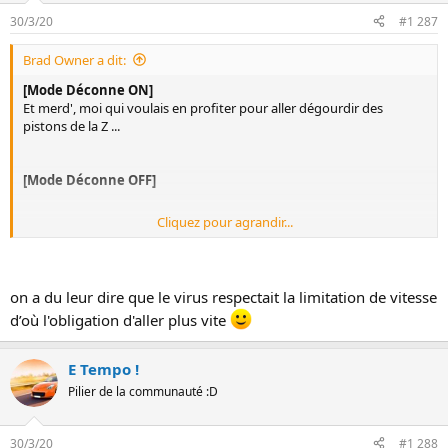
30/3/20
#1 287
Brad Owner a dit:
[Mode Déconne ON]
Et merd', moi qui voulais en profiter pour aller dégourdir des
pistons de la Z ...
[Mode Déconne OFF]
Cliquez pour agrandir...
Sérieux, y'a quand même des abrutis qui cherchent à se distinguer
en ce moment... :roll:
on a du leur dire que le virus respectait la limitation de vitesse
d’où l'obligation d'aller plus vite
E Tempo !
Pilier de la communauté :D
30/3/20
#1 288