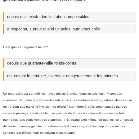
généralement la question ne se pose pas très longtemps.
depuis qu’il existe des limitations impossibles
à respecter, surtout quand un poids lourd vous colle
C'est quoi cet argument bidon?
depuis que quarante-mille ronds-points
ont envahi le territoire, inversant dangereusement les priorités
Un rond-point est par définition avec priorité à droite, donc les priorités n'y sont pas
inversées. Peut être que l'article fait référence aux carrefours à sens giratoire, dans ce cas,
on ne peut pas parler "d'inversion de priorité" étant donné qu'ils sont marqués par des
cédés le passage (ou alors il faut se plaindre de toutes les intersections avec de tels
panneaux, pas seulement des giratoires...). Et quand bien même, en quoi est-ce un soucis
de laisser priorité à gauche ou à droite si c'est bien indiqué? C'est trop dur de ne pas
conduire par réflexe mais en suivant le marquage?