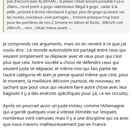
pas d'accord avec ALAKHAN... le plaisir c'était encore possible il ya a
20ans... rond point a gogo ralentisseur illégal à gogo , radar à la
pelle , priorité à droite réinstauré à gogo, plus de gogo qu'avant sur
les routes, voicidoux, voie partagés, .. trotoire presque trop haut
pour les portières de nos Z, broene en béton et fonte , 30km/h voir
20km/h.... non , c'était mieux avant ...
Je comprends ces arguments, mais on en revient à ce que j'ai
voulu dire : Le monde automobile est partagé entre ceux qui
veulent simplement se déplacer avec et ceux pour qui c'est
plus que cela. Notre société a choisi de défendre ceux qui
veulent juste se déplacer, et même moi qui fais partie de
l'autre catégorie eh bien je pense quand même que c'est, pour
le moment, la meilleure décision (surtout, de nouveau, en
sachant que pour ceux qui veulent faire autre chose avec leur
bagnole il y a des endroits spécifiques pour ça, i.e les circuits).
Après on pourrait avoir un juste milieu, comme l'Allemagne
qui a gardé quelques voie à vitesse illimitée sur lesquels
nombreux vont s'amuser, mais il y a une discipline qui va avec
que nous n'avons malheureusement pas en France.