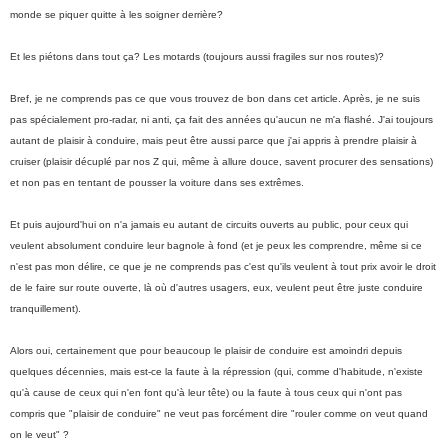
monde se piquer quitte à les soigner derrière?
Et les piétons dans tout ça? Les motards (toujours aussi fragiles sur nos routes)?
Bref, je ne comprends pas ce que vous trouvez de bon dans cet article. Après, je ne suis
pas spécialement pro-radar, ni anti, ça fait des années qu'aucun ne m'a flashé. J'ai toujours
autant de plaisir à conduire, mais peut être aussi parce que j'ai appris à prendre plaisir à
cruiser (plaisir décuplé par nos Z qui, même à allure douce, savent procurer des sensations)
et non pas en tentant de pousser la voiture dans ses extrêmes.
Et puis aujourd'hui on n'a jamais eu autant de circuits ouverts au public, pour ceux qui
veulent absolument conduire leur bagnole à fond (et je peux les comprendre, même si ce
n'est pas mon délire, ce que je ne comprends pas c'est qu'ils veulent à tout prix avoir le droit
de le faire sur route ouverte, là où d'autres usagers, eux, veulent peut être juste conduire
tranquillement).
Alors oui, certainement que pour beaucoup le plaisir de conduire est amoindri depuis
quelques décennies, mais est-ce la faute à la répression (qui, comme d'habitude, n'existe
qu'à cause de ceux qui n'en font qu'à leur tête) ou la faute à tous ceux qui n'ont pas
compris que "plaisir de conduire" ne veut pas forcément dire "rouler comme on veut quand
on le veut" ?