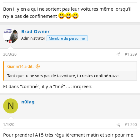
Bon il y en a qui ne sortent pas leur voitures même lorsqu'il
n'y a pas de confinement
Brad Owner
Administrator
Membre du personnel
30/3/20
#1 289
Gianni14 a dit:
Tant que tu ne sors pas de ta voiture, tu restes confiné :razz:.
Et dans "confiné", il y a "finé" ... :mrgreen:
n0lag
N
1/4/20
#1 290
Pour prendre l'A15 très régulièrement matin et soir pour me