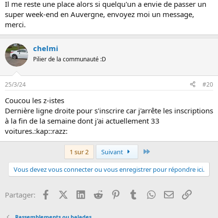
Il me reste une place alors si quelqu'un a envie de passer un
super week-end en Auvergne, envoyez moi un message,
merci.
chelmi
Pilier de la communauté :D
25/3/24
#20
Coucou les z-istes
Dernière ligne droite pour s'inscrire car j'arrête les inscriptions
à la fin de la semaine dont j'ai actuellement 33
voitures.:kap::razz:
Dernier
1 sur 2
Suivant
Vous devez vous connecter ou vous enregistrer pour répondre ici.
Facebook
X (Twitter)
LinkedIn
Reddit
Pinterest
Tumblr
WhatsApp
Email
Lien
Partager:
Rassemblements ou balades