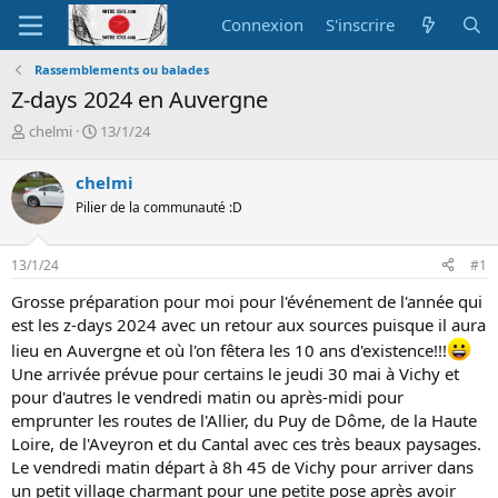
Connexion
S'inscrire
Rassemblements ou balades
Z-days 2024 en Auvergne
A
D
chelmi
13/1/24
u
a
t
t
chelmi
e
e
Pilier de la communauté :D
u
d
r
e
d
d
13/1/24
#1
e
é
l
b
Grosse préparation pour moi pour l'événement de l'année qui
a
u
est les z-days 2024 avec un retour aux sources puisque il aura
d
t
lieu en Auvergne et où l'on fêtera les 10 ans d'existence!!!
i
s
Une arrivée prévue pour certains le jeudi 30 mai à Vichy et
c
pour d'autres le vendredi matin ou après-midi pour
u
emprunter les routes de l'Allier, du Puy de Dôme, de la Haute
s
Loire, de l'Aveyron et du Cantal avec ces très beaux paysages.
s
Le vendredi matin départ à 8h 45 de Vichy pour arriver dans
i
un petit village charmant pour une petite pose après avoir
o