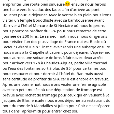
n
emprunter une route bien sinueuse
ensuite nous ferons
une halte vers le viaduc des fades afin d'arrivée au pont
Bouchet pour le déjeuner. Avec le ventre bien plein nous irons
visiter un temple Bouddhiste avec sa bambouseraie avant
d'arriver à l'hôtel Mercure de St Nectaire où nous logerons,
nous pourrons profiter du SPA pour nous remettre de cette
journée de 200 kms. Le samedi matin nous nous dirigerons
pour visiter l'un des plus village de France qui est Blesle où
l'acteur Gérard Klein "l'instit" avait repris une auberge ensuite
nous irons à la Chapelle st Laurent pour déjeuner. L'après-midi
nous aurons une soixante de kms à faire avec deux arrêts
pour arriver vers 17h à Chaudes-Aigues, petite ville thermal
où l'eau des fontaines sort à plus de 85° pour certaines pour
nous restaurer et pour dormir à l'hôtel du Ban mais aussi
sans certitude de profiter du SPA car il est encore en travaux.
Après une bonne nuit nous irons visiter une ferme agricole
avec son petit musée où une dégustation de fromage est
prévue avec l'achat de fromage pour ceux qui en veulent à St
Jacques de Blas, ensuite nous irons déjeuner au restaurant du
bout du monde à Mandailles st Julien pour finir de se séparer
tous dans l'après-midi pour entrer chez soi.