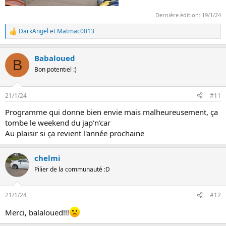
Dernière édition:
19/1/24
DarkAngel
et
Matmac0013
L
e
s
Babaloued
r
B
é
Bon potentiel :)
a
c
t
21/1/24
#11
i
o
Programme qui donne bien envie mais malheureusement, ça
n
tombe le weekend du jap'n'car
s
:
Au plaisir si ça revient l'année prochaine
chelmi
Pilier de la communauté :D
21/1/24
#12
Merci, balaloued!!!