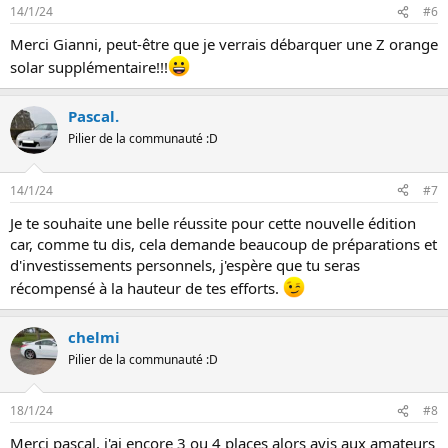
t
14/1/24
#6
i
o
Merci Gianni, peut-être que je verrais débarquer une Z orange
n
solar supplémentaire!!!
s
:
Pascal.
Pilier de la communauté :D
14/1/24
#7
Je te souhaite une belle réussite pour cette nouvelle édition
car, comme tu dis, cela demande beaucoup de préparations et
d'investissements personnels, j'espère que tu seras
récompensé à la hauteur de tes efforts.
chelmi
Pilier de la communauté :D
18/1/24
#8
Merci pascal, j'ai encore 3 ou 4 places alors avis aux amateurs