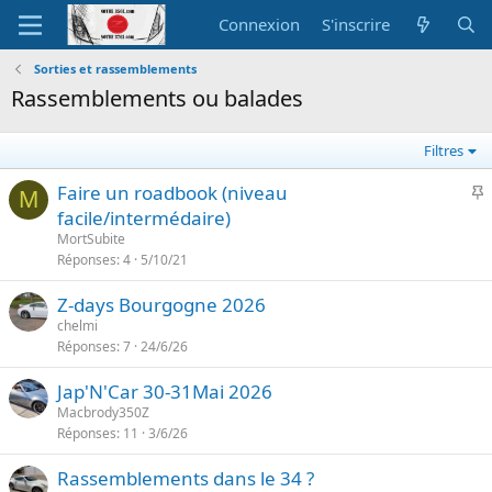
Connexion
S'inscrire
Sorties et rassemblements
Rassemblements ou balades
Filtres
I
Faire un roadbook (niveau
M
facile/intermédaire)
p
MortSubite
o
Réponses
4
5/10/21
r
Z-days Bourgogne 2026
t
chelmi
a
Réponses
7
24/6/26
n
t
Jap'N'Car 30-31Mai 2026
e
Macbrody350Z
Réponses
11
3/6/26
Rassemblements dans le 34 ?