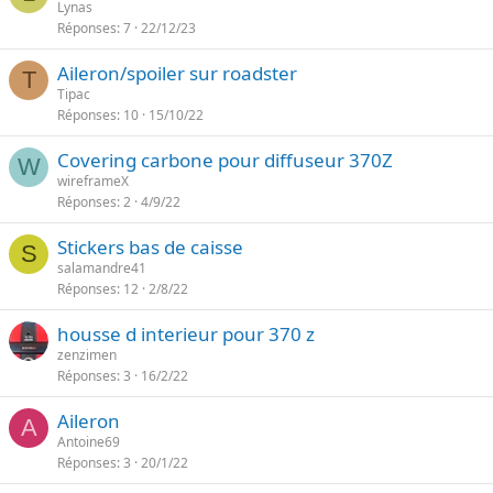
Lynas
Réponses
7
22/12/23
Aileron/spoiler sur roadster
T
Tipac
Réponses
10
15/10/22
Covering carbone pour diffuseur 370Z
W
wireframeX
Réponses
2
4/9/22
Stickers bas de caisse
S
salamandre41
Réponses
12
2/8/22
housse d interieur pour 370 z
zenzimen
Réponses
3
16/2/22
Aileron
A
Antoine69
Réponses
3
20/1/22