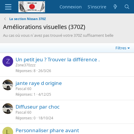
Connexion
S'inscrire
La section Nissan 370Z
Améliorations visuelles (370Z)
Au cas où vous n`avez pas trouvé votre 370Z suffisament belle
Filtres
Un petit jeu ? Trouver la différence .
Z
Zone370zzz
Réponses
8
26/3/26
jante raye d origine
Pascal 60
Réponses
1
4/12/25
Diffuseur par choc
Pascal 60
Réponses
0
18/10/24
Personnaliser phare avant
L