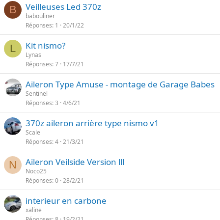
Veilleuses Led 370z
B
babouliner
Réponses
1
20/1/22
Kit nismo?
L
Lynas
Réponses
7
17/7/21
Aileron Type Amuse - montage de Garage Babes
Sentinel
Réponses
3
4/6/21
370z aileron arrière type nismo v1
Scale
Réponses
4
21/3/21
Aileron Veilside Version lll
N
Noco25
Réponses
0
28/2/21
interieur en carbone
xaline
Réponses
8
19/2/21