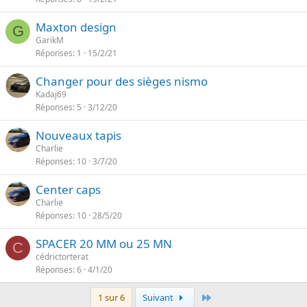
Maxton design
G
GarikM
Réponses
1
15/2/21
Changer pour des sièges nismo
Kadaj69
Réponses
5
3/12/20
Nouveaux tapis
Charlie
Réponses
10
3/7/20
Center caps
Charlie
Réponses
10
28/5/20
SPACER 20 MM ou 25 MN
C
cédrictorterat
Réponses
6
4/1/20
Dernier
1 sur 6
Suivant