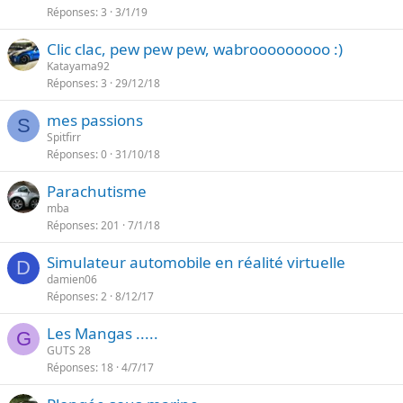
Réponses
3
3/1/19
Clic clac, pew pew pew, wabrooooooooo :)
Katayama92
Réponses
3
29/12/18
mes passions
S
Spitfirr
Réponses
0
31/10/18
Parachutisme
mba
Réponses
201
7/1/18
Simulateur automobile en réalité virtuelle
D
damien06
Réponses
2
8/12/17
Les Mangas .....
G
GUTS 28
Réponses
18
4/7/17