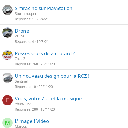
Simracing sur PlayStation
Stormtrooper
Réponses
1
23/4/21
Drone
xaline
Réponses
4
10/3/21
Possesseurs de Z motard ?
Zaza Z
Réponses
768
26/11/20
Un nouveau design pour la RCZ !
Sentinel
Réponses
10
22/11/20
Vous, votre Z ... et la musique
E
ebanzai68
Réponses
280
13/11/20
L'image ! Video
M
Marcos