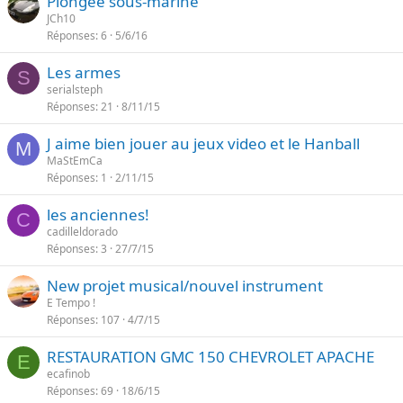
Plongée sous-marine
JCh10
Réponses
6
5/6/16
Les armes
S
serialsteph
Réponses
21
8/11/15
J aime bien jouer au jeux video et le Hanball
M
MaStEmCa
Réponses
1
2/11/15
les anciennes!
C
cadilleldorado
Réponses
3
27/7/15
New projet musical/nouvel instrument
E Tempo !
Réponses
107
4/7/15
RESTAURATION GMC 150 CHEVROLET APACHE
E
ecafinob
Réponses
69
18/6/15