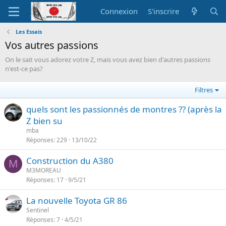
Connexion
S'inscrire
Les Essais
Vos autres passions
On le sait vous adorez votre Z, mais vous avez bien d'autres passions
n'est-ce pas?
Filtres
quels sont les passionnés de montres ?? (après la
Z bien su
mba
Réponses
229
13/10/22
Construction du A380
M
M3MOREAU
Réponses
17
9/5/21
La nouvelle Toyota GR 86
Sentinel
Réponses
7
4/5/21