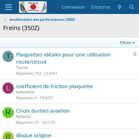
Connexion
S'inscrire
Amélioration des performances (350Z)
Freins (350Z)
Filtres
I
Plaquettes idéales pour une utilisation
T
route/circuit
p
Taurim
o
Réponses
753
21/4/21
r
coefficient de friction plaquette
t
L
ledoubiste
a
Réponses
9
19/3/25
n
t
Choix durites aviation
R
e
RomainZ
Réponses
31
16/1/22
disque origine
R