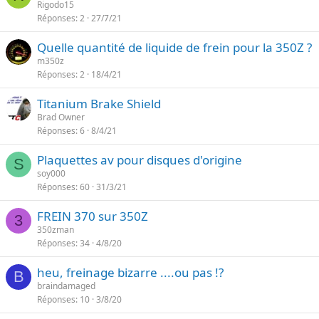
Rigodo15
Réponses
2
27/7/21
Quelle quantité de liquide de frein pour la 350Z ?
m350z
Réponses
2
18/4/21
Titanium Brake Shield
Brad Owner
Réponses
6
8/4/21
Plaquettes av pour disques d'origine
S
soy000
Réponses
60
31/3/21
FREIN 370 sur 350Z
3
350zman
Réponses
34
4/8/20
heu, freinage bizarre ....ou pas !?
B
braindamaged
Réponses
10
3/8/20