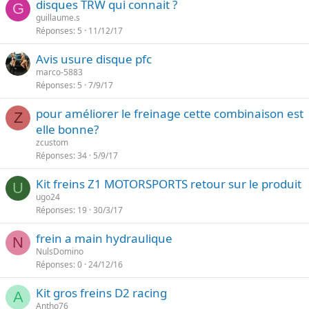
disques TRW qui connait ?
G
guillaume.s
Réponses
5
11/12/17
Avis usure disque pfc
marco-5883
Réponses
5
7/9/17
pour améliorer le freinage cette combinaison est
Z
elle bonne?
zcustom
Réponses
34
5/9/17
Kit freins Z1 MOTORSPORTS retour sur le produit
U
ugo24
Réponses
19
30/3/17
frein a main hydraulique
N
NulsDomino
Réponses
0
24/12/16
Kit gros freins D2 racing
A
Antho76